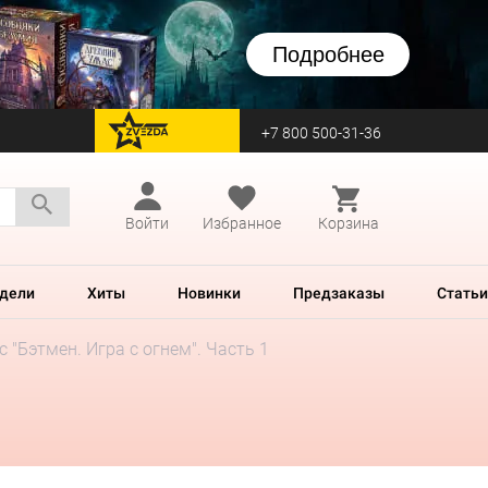
Подробнее
+7 800 500-31-36
перейти на Zvezda
Войти
Избранное
Корзина
дели
Хиты
Новинки
Предзаказы
Статьи
 "Бэтмен. Игра с огнем". Часть 1