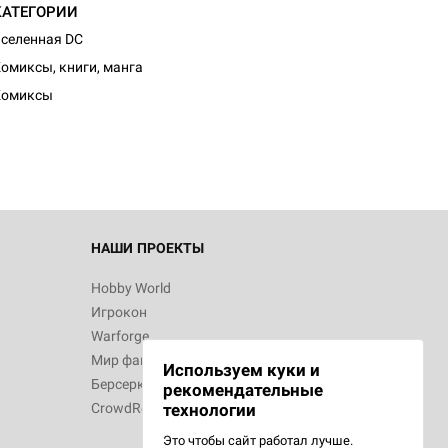
КАТЕГОРИИ
селенная DC
омиксы, книги, манга
Комиксы
НАШИ ПРОЕКТЫ
Hobby World
Игрокон
Warforge
Мир фантастики
Используем куки и
Берсерк
рекомендательные
CrowdRepublic
технологии
Это чтобы сайт работал лучше.