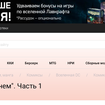
отеки
ККИ
Берсерк
MTG
НРИ
Сборные мо
и, манга
Комиксы
Вселенная DC
Комикс
нем". Часть 1