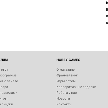
В
К
ЕЛЯМ
HOBBY GAMES
 игру
О магазине
программа
Франчайзинг
я о заказе
Игры оптом
овара
Корпоративные подарки
 правилами
Работа у нас
игры
Новости
з скидки
Контакты