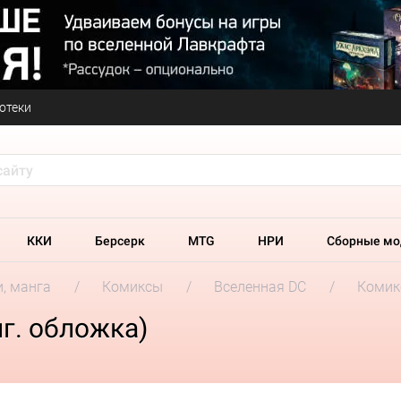
отеки
ККИ
Берсерк
MTG
НРИ
Сборные мо
и, манга
Комиксы
Вселенная DC
Комикс
г. обложка)