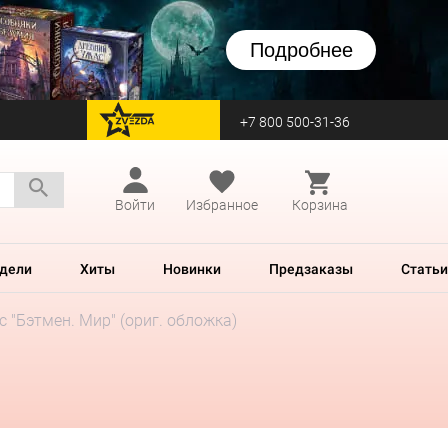
Подробнее
+7 800 500-31-36
перейти на Zvezda
Войти
Избранное
Корзина
дели
Хиты
Новинки
Предзаказы
Статьи
 "Бэтмен. Мир" (ориг. обложка)