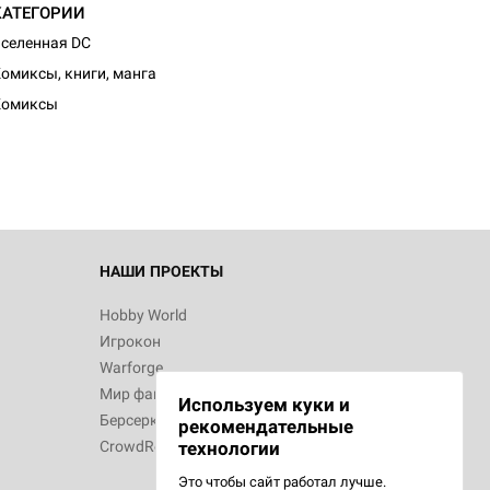
КАТЕГОРИИ
селенная DC
омиксы, книги, манга
Комиксы
НАШИ ПРОЕКТЫ
Hobby World
Игрокон
Warforge
Мир фантастики
Используем куки и
Берсерк
рекомендательные
CrowdRepublic
технологии
Это чтобы сайт работал лучше.