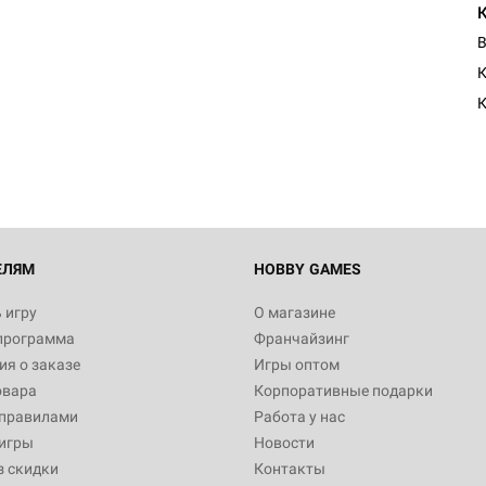
В
К
ЕЛЯМ
HOBBY GAMES
 игру
О магазине
программа
Франчайзинг
я о заказе
Игры оптом
овара
Корпоративные подарки
 правилами
Работа у нас
игры
Новости
з скидки
Контакты