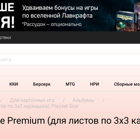
отеки
ККИ
Берсерк
MTG
НРИ
Сборные мо
Для карточных игр
Альбомы
ов по 3х3 кармашка): Playset Size
re Premium (для листов по 3х3 к