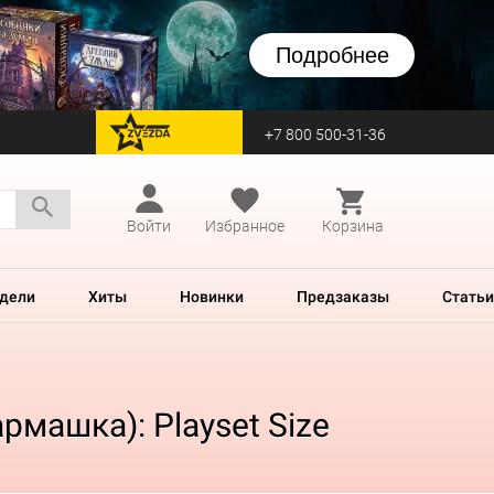
Подробнее
+7 800 500-31-36
перейти на Zvezda
Войти
Избранное
Корзина
дели
Хиты
Новинки
Предзаказы
Статьи
армашка): Playset Size