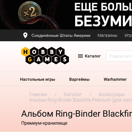
Соединённые Штаты Америки
Магазины
Игр
Каталог
Настольные игры
Варгеймы
Warhammer
Главная
Каталог
Аксессуары
Альбом Ring-Binder Blackfire Premium (для лист
Альбом Ring-Binder Blackfi
Премиум-хранилище