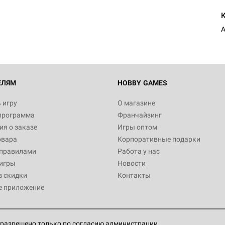
ЕЛЯМ
HOBBY GAMES
 игру
О магазине
программа
Франчайзинг
я о заказе
Игры оптом
овара
Корпоративные подарки
 правилами
Работа у нас
игры
Новости
з скидки
Контакты
е приложение
разрешено только по согласию администрации