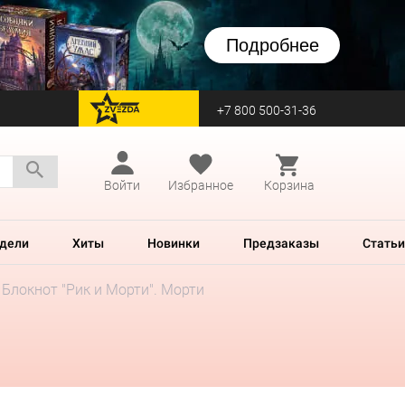
Подробнее
+7 800 500-31-36
перейти на Zvezda
Войти
Избранное
Корзина
дели
Хиты
Новинки
Предзаказы
Статьи
Блокнот "Рик и Морти". Морти