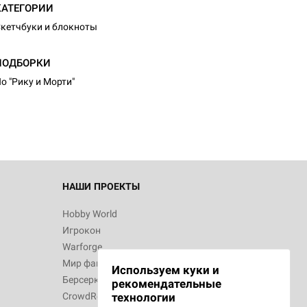
КАТЕГОРИИ
кетчбуки и блокноты
d Монстры
ПОДБОРКИ
о "Рику и Морти"
 Зомбицид:
НАШИ ПРОЕКТЫ
Hobby World
Игрокон
 Берсерк.
Warforge
в
Мир фантастики
Используем куки и
Берсерк
рекомендательные
CrowdRepublic
технологии