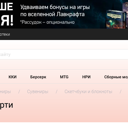
отеки
ККИ
Берсерк
MTG
НРИ
Сборные мо
ениры
Сувениры
Скетчбуки и блокноты
орти