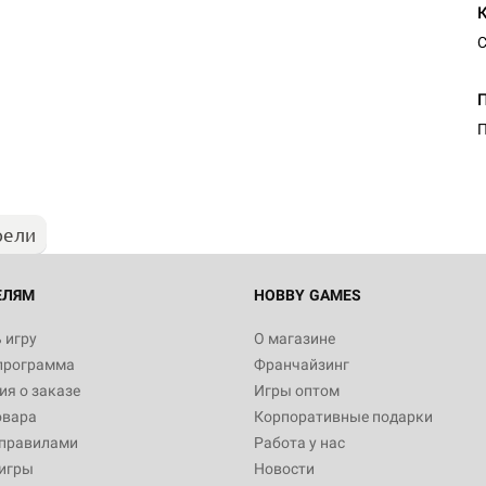
С
Настольная игра Hobby Worl
Египта
П
1 991
рели
Настольная игра Hobby World
Белая смерть
12 990
ЕЛЯМ
HOBBY GAMES
 игру
О магазине
программа
Франчайзинг
Настольная игра Hobby World
я о заказе
Игры оптом
Сердце роя. Дисплей бустеро
овара
Корпоративные подарки
3 490
 правилами
Работа у нас
игры
Новости