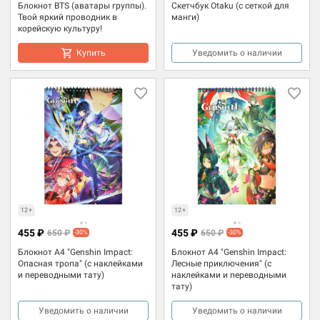
Блокнот BTS (аватары группы).
Скетчбук Otaku (с сеткой для
Твой яркий проводник в
манги)
корейскую культуру!
Купить
Уведомить о наличии
12+
12+
455 ₽
455 ₽
650 ₽
650 ₽
-30%
-30%
Блокнот А4 "Genshin Impact:
Блокнот А4 "Genshin Impact:
Опасная тропа" (с наклейками
Лесные приключения" (с
и переводными тату)
наклейками и переводными
тату)
Уведомить о наличии
Уведомить о наличии