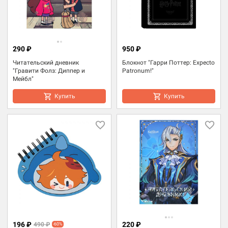
290 ₽
950 ₽
Читательский дневник
Блокнот "Гарри Поттер: Expecto
"Гравити Фолз: Диппер и
Patronum!"
Мейбл"
Купить
Купить
196 ₽
220 ₽
490 ₽
-60%