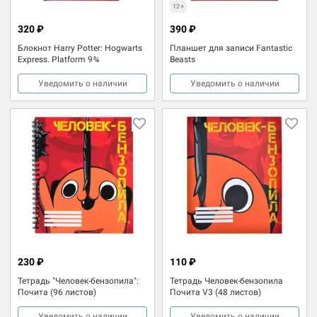
12+
320 ₽
390 ₽
Блокнот Harry Potter: Hogwarts
Планшет для записи Fantastic
Express. Platform 9¾
Beasts
Уведомить о наличии
Уведомить о наличии
230 ₽
110 ₽
Тетрадь "Человек-бензопила":
Тетрадь Человек-бензопила
Почита (96 листов)
Почита V3 (48 листов)
Уведомить о наличии
Уведомить о наличии