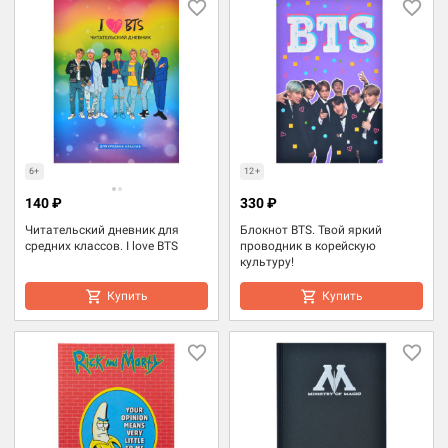
6+
12+
140 ₽
330 ₽
Читательский дневник для
Блокнот BTS. Твой яркий
средних классов. I love BTS
проводник в корейскую
культуру!
Купить
Купить