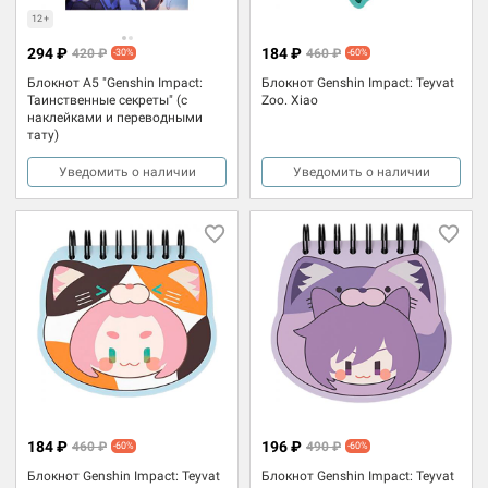
12+
294 ₽
184 ₽
420 ₽
460 ₽
-30%
-60%
Блокнот А5 "Genshin Impact:
Блокнот Genshin Impact: Teyvat
Таинственные секреты" (с
Zoo. Xiao
наклейками и переводными
тату)
Уведомить о наличии
Уведомить о наличии
184 ₽
196 ₽
460 ₽
490 ₽
-60%
-60%
Блокнот Genshin Impact: Teyvat
Блокнот Genshin Impact: Teyvat