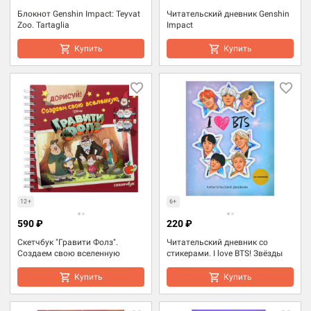
Блокнот Genshin Impact: Teyvat
Читательский дневник Genshin
Zoo. Tartaglia
Impact
Купить
Купить
12+
6+
590 ₽
220 ₽
Скетчбук "Гравити Фолз".
Читательский дневник со
Создаем свою вселенную
стикерами. I love BTS! Звёзды
Купить
Купить