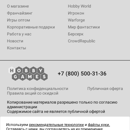
О магазине
Hobby World
Франчайзинг
Игрокон
Игры оптом
Warforge
Корпоративные подарки
Мир фантастики
Работа у нас
Берсерк
Новости
CrowdRepublic
Контакты
+7 (800) 500-31-36
Политика конфиденциальности
Публичная оферта
Правила акций со скидкой
Копирование материалов разрешено только по согласию
администрации
Содержимое сайта не является публичной офертой
На сайте Hobby Games применяются
рекомендательные
технологии
.
Используем
рекомендательные технологии
и
файлы куки.
Оставаясь с нами, вы соглашаетесь на их применение