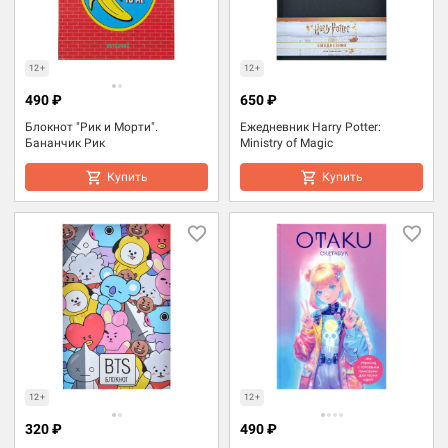
12+
12+
490 ₽
650 ₽
Блокнот "Рик и Морти".
Ежедневник Harry Potter:
Бананчик Рик
Ministry of Magic
Купить
Купить
12+
12+
320 ₽
490 ₽