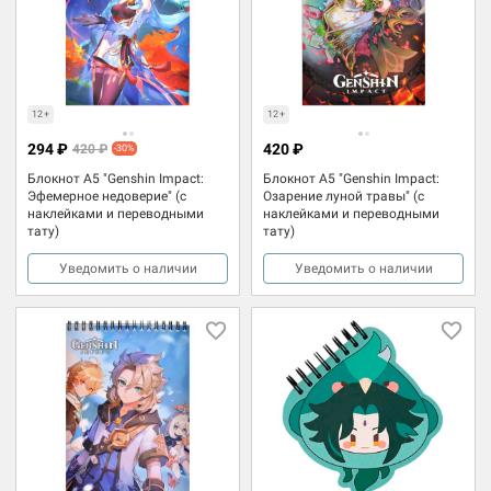
12+
12+
294 ₽
420 ₽
420 ₽
-30%
Блокнот А5 "Genshin Impact:
Блокнот А5 "Genshin Impact:
Эфемерное недоверие" (с
Озарение луной травы" (с
наклейками и переводными
наклейками и переводными
тату)
тату)
Уведомить о наличии
Уведомить о наличии