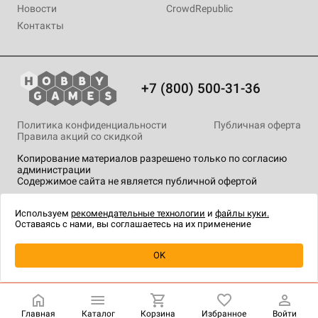
Новости
CrowdRepublic
Контакты
+7 (800) 500-31-36
Политика конфиденциальности
Публичная оферта
Правила акций со скидкой
Копирование материалов разрешено только по согласию
администрации
Содержимое сайта не является публичной офертой
На сайте Hobby Games применяются
рекомендательные
технологии
.
Используем
рекомендательные технологии
и
файлы куки.
Оставаясь с нами, вы соглашаетесь на их применение
Уведомить о наличии
OK
Главная
Каталог
Корзина
Избранное
Войти