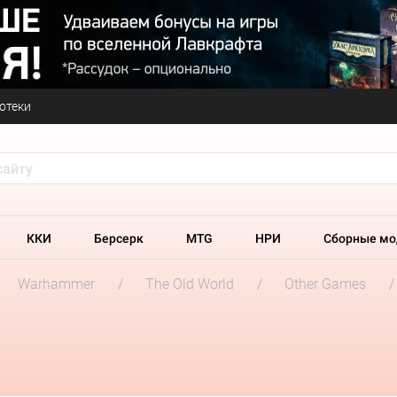
отеки
ККИ
Берсерк
MTG
НРИ
Сборные мо
Warhammer
The Old World
Other Games