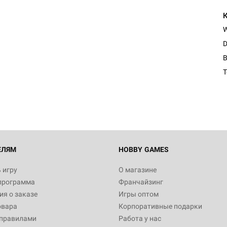
D
Настольная игра Hobby Worl
B
"Мир фантастики. Спецвыпус
Стругацкие"
1 490
Настольная игра Hobby Worl
империи: Боевая тревога
799
ЕЛЯМ
HOBBY GAMES
 игру
О магазине
программа
Франчайзинг
Настольная игра Hobby Worl
я о заказе
Игры оптом
империи. Четвёртая редакция
овара
Корпоративные подарки
Рубеж
12 990
 правилами
Работа у нас