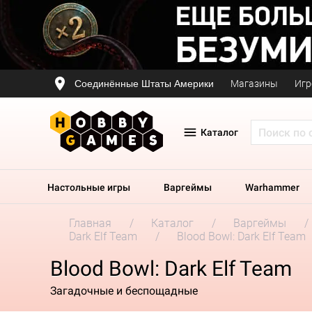
Соединённые Штаты Америки
Магазины
Игр
Каталог
Настольные игры
Варгеймы
Warhammer
Главная
Каталог
Варгеймы
Dark Elf Team
Blood Bowl: Dark Elf Team
Blood Bowl: Dark Elf Team
Загадочные и беспощадные