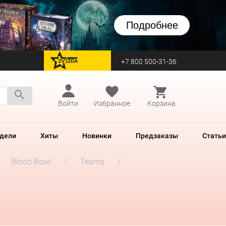
Подробнее
+7 800 500-31-36
перейти на Zvezda
Войти
Избранное
Корзина
дели
Хиты
Новинки
Предзаказы
Статьи
Blood Bowl
Teams