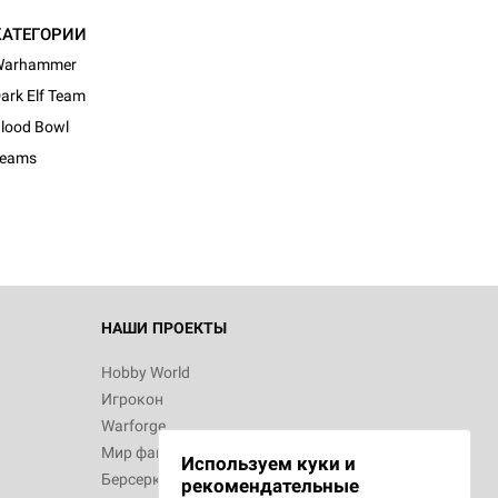
КАТЕГОРИИ
Warhammer
ark Elf Team
d Журнал
lood Bowl
к: Братья
Teams
d Звёздные
НАШИ ПРОЕКТЫ
Hobby World
Игрокон
d Сумерки
Warforge
: Грозовой
Мир фантастики
Используем куки и
Берсерк
рекомендательные