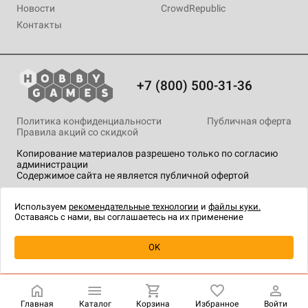
Новости
CrowdRepublic
Контакты
+7 (800) 500-31-36
Политика конфиденциальности
Публичная оферта
Правила акций со скидкой
Копирование материалов разрешено только по согласию
администрации
Содержимое сайта не является публичной офертой
На сайте Hobby Games применяются
рекомендательные
технологии
.
Используем
рекомендательные технологии
и
файлы куки.
Оставаясь с нами, вы соглашаетесь на их применение
Товар снят с продажи
OK
Главная
Каталог
Корзина
Избранное
Войти