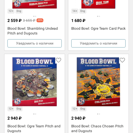
12+
Eng
14+
Eng
2 559 ₽
1 680 ₽
3 655 ₽
-30%
Blood Bowl: Shambling Undead
Blood Bowl: Ogre Team Card Pack
Pitch and Dugouts
Уведомить о наличии
Уведомить о наличии
12+
Eng
12+
Eng
2 940 ₽
2 940 ₽
Blood Bowl: Ogre Team Pitch and
Blood Bowl: Chaos Chosen Pitch
Dugouts
and Dugouts