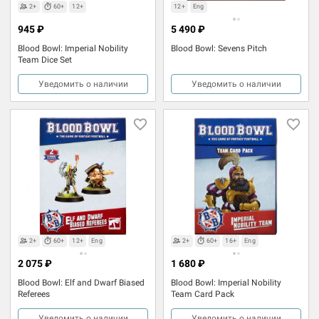
2+
60+
12+
12+
Eng
945 ₽
5 490 ₽
Blood Bowl: Imperial Nobility
Blood Bowl: Sevens Pitch
Team Dice Set
Уведомить о наличии
Уведомить о наличии
2+
60+
12+
Eng
2+
60+
16+
Eng
2 075 ₽
1 680 ₽
Blood Bowl: Elf and Dwarf Biased
Blood Bowl: Imperial Nobility
Referees
Team Card Pack
Уведомить о наличии
Уведомить о наличии