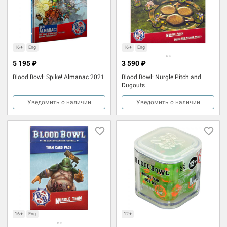
16+
Eng
16+
Eng
5 195 ₽
3 590 ₽
Blood Bowl: Spike! Almanac 2021
Blood Bowl: Nurgle Pitch and
Dugouts
Уведомить о наличии
Уведомить о наличии
16+
Eng
12+