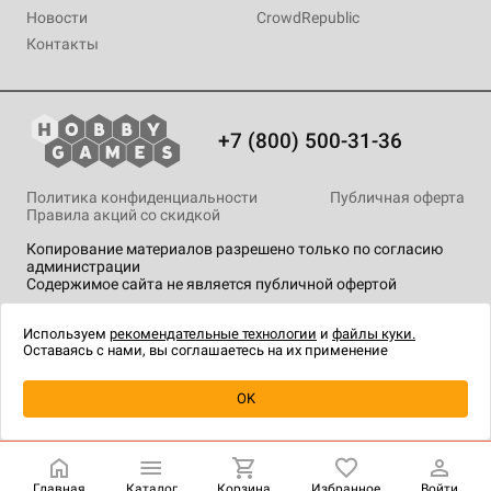
Новости
CrowdRepublic
Контакты
+7 (800) 500-31-36
Политика конфиденциальности
Публичная оферта
Правила акций со скидкой
Копирование материалов разрешено только по согласию
администрации
Содержимое сайта не является публичной офертой
На сайте Hobby Games применяются
рекомендательные
технологии
.
Используем
рекомендательные технологии
и
файлы куки.
Оставаясь с нами, вы соглашаетесь на их применение
OK
Главная
Каталог
Корзина
Избранное
Войти