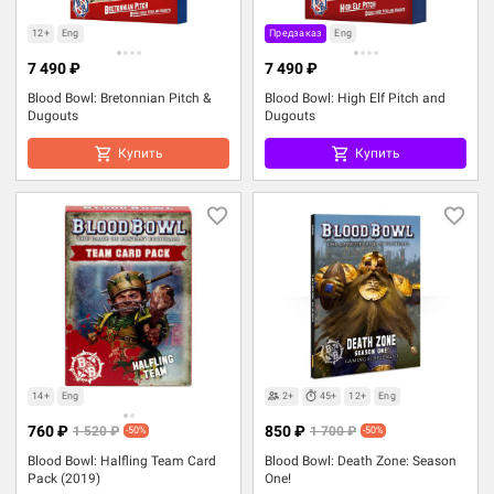
12+
Eng
Предзаказ
Eng
7 490 ₽
7 490 ₽
Blood Bowl: Bretonnian Pitch &
Blood Bowl: High Elf Pitch and
Dugouts
Dugouts
Купить
Купить
14+
Eng
2+
45+
12+
Eng
760 ₽
850 ₽
1 520 ₽
1 700 ₽
-50%
-50%
Blood Bowl: Halfling Team Card
Blood Bowl: Death Zone: Season
Pack (2019)
One!