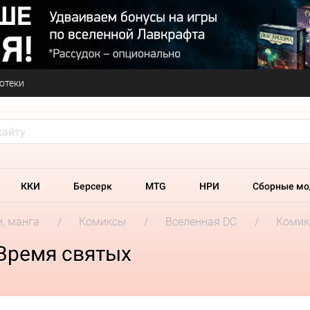
отеки
ККИ
Берсерк
MTG
НРИ
Сборные мо
и, манга
Комиксы
Вселенная DC
Комик
 Время cвятых