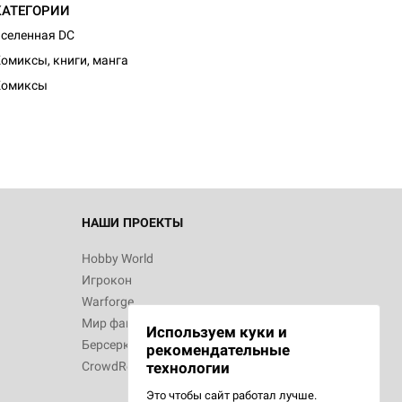
КАТЕГОРИИ
селенная DC
d Журнал
омиксы, книги, манга
к: Братья
Комиксы
d Звёздные
НАШИ ПРОЕКТЫ
Hobby World
Игрокон
d Сумерки
Warforge
: Грозовой
Мир фантастики
Используем куки и
Берсерк
рекомендательные
CrowdRepublic
технологии
Это чтобы сайт работал лучше.