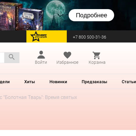
Подробнее
+7 800 500-31-36
перейти на Zvezda
Войти
Избранное
Корзина
дели
Хиты
Новинки
Предзаказы
Статьи
с "Болотная Тварь": Время cвятых