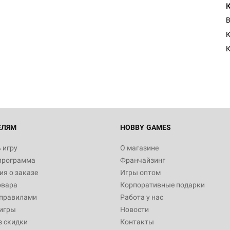
В
Настольная игра Hobby Worl
К
"Мир фантастики. Спецвыпус
Стругацкие"
1 490
Настольная игра Hobby Worl
империи: Боевая тревога
799
ЕЛЯМ
HOBBY GAMES
 игру
О магазине
программа
Франчайзинг
Настольная игра Hobby Worl
я о заказе
Игры оптом
империи. Четвёртая редакция
овара
Корпоративные подарки
Рубеж
12 990
 правилами
Работа у нас
игры
Новости
з скидки
Контакты