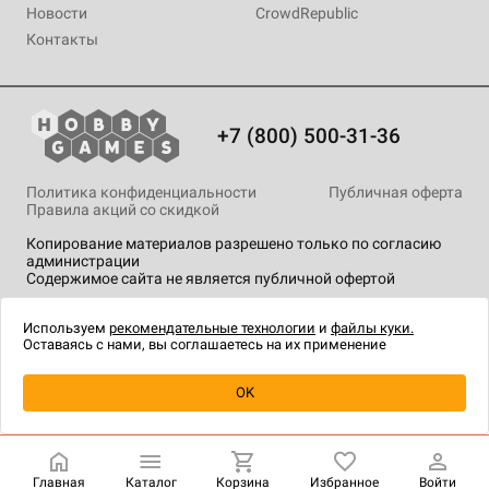
Новости
CrowdRepublic
Контакты
+7 (800) 500-31-36
Политика конфиденциальности
Публичная оферта
Правила акций со скидкой
Копирование материалов разрешено только по согласию
администрации
Содержимое сайта не является публичной офертой
На сайте Hobby Games применяются
рекомендательные
технологии
.
Используем
рекомендательные технологии
и
файлы куки.
Оставаясь с нами, вы соглашаетесь на их применение
OK
Купить
| 1 490 ₽
Главная
Каталог
Корзина
Избранное
Войти