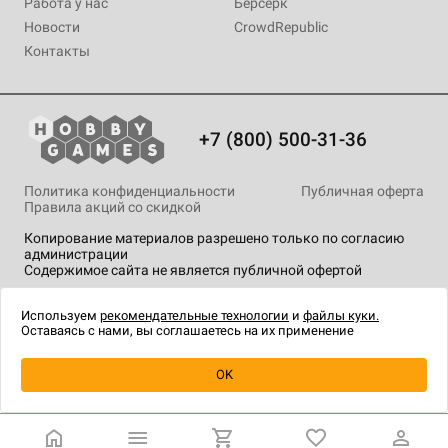
Работа у нас
Берсерк
Новости
CrowdRepublic
Контакты
+7 (800) 500-31-36
Политика конфиденциальности
Публичная оферта
Правила акций со скидкой
Копирование материалов разрешено только по согласию
администрации
Содержимое сайта не является публичной офертой
На сайте Hobby Games применяются
рекомендательные
технологии
.
Используем
рекомендательные технологии
и
файлы куки.
Оставаясь с нами, вы соглашаетесь на их применение
Уведомить о наличии
OK