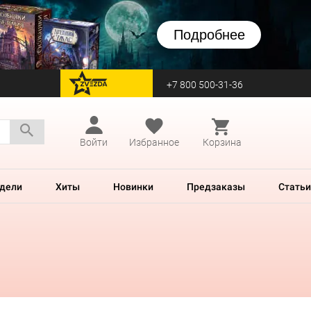
Подробнее
+7 800 500-31-36
перейти на Zvezda
Войти
Избранное
Корзина
дели
Хиты
Новинки
Предзаказы
Статьи