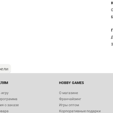
С
Б
Д
Э
рели
ЕЛЯМ
HOBBY GAMES
 игру
О магазине
программа
Франчайзинг
я о заказе
Игры оптом
овара
Корпоративные подарки