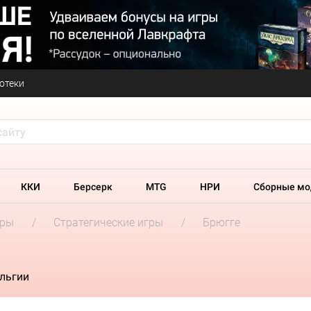
отеки
ККИ
Берсерк
MTG
НРИ
Сборные мо
гры
Стратегические игры
Брюгге
ельгии