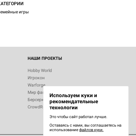
d Монстры
КАТЕГОРИИ
емейные игры
 Зомбицид:
НАШИ ПРОЕКТЫ
Hobby World
Игрокон
 Берсерк.
Warforge
в
Мир фантастики
Используем куки и
Берсерк
рекомендательные
CrowdRepublic
технологии
Это чтобы сайт работал лучше.
Оставаясь с нами, вы соглашаетесь на
d Ужас
использование
файлов куки.
орой сезон