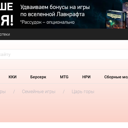
отеки
ККИ
Берсерк
MTG
НРИ
Сборные мо
гры
Семейные игры
Царь горы