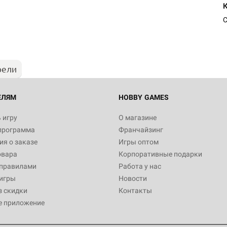
Настольная игра Hobby Worl
Египта
С
1 991
рели
Настольная игра Hobby World
Белая смерть
12 990
ЕЛЯМ
HOBBY GAMES
 игру
О магазине
программа
Франчайзинг
Настольная игра Hobby World
я о заказе
Игры оптом
Сердце роя. Дисплей бустеро
овара
Корпоративные подарки
3 490
 правилами
Работа у нас
игры
Новости
з скидки
Контакты
е приложение
Настольная игра Hobby Worl
Аркхэма. Карточная игра: Вт