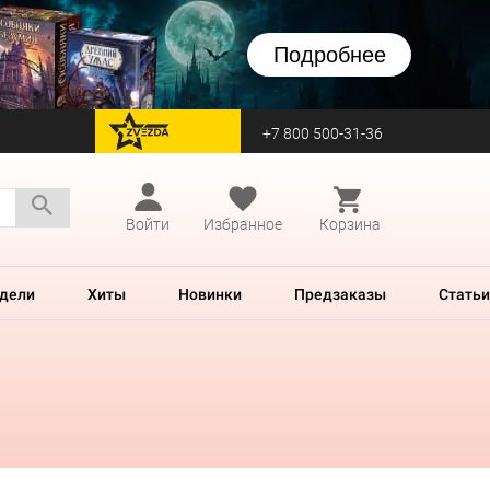
Подробнее
+7 800 500-31-36
перейти на Zvezda
Войти
Избранное
Корзина
дели
Хиты
Новинки
Предзаказы
Статьи