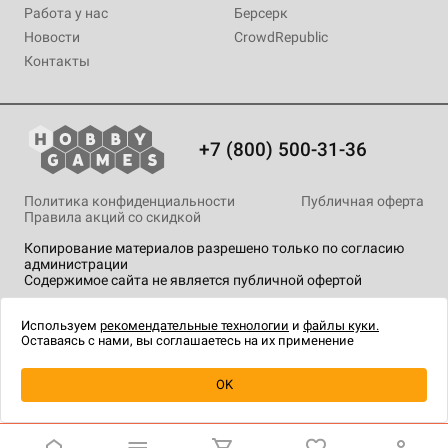
Работа у нас
Берсерк
Новости
CrowdRepublic
Контакты
+7 (800) 500-31-36
Политика конфиденциальности
Публичная оферта
Правила акций со скидкой
Копирование материалов разрешено только по согласию
администрации
Содержимое сайта не является публичной офертой
На сайте Hobby Games применяются
рекомендательные
технологии
.
Используем
рекомендательные технологии
и
файлы куки.
Оставаясь с нами, вы соглашаетесь на их применение
Уведомить о наличии
OK