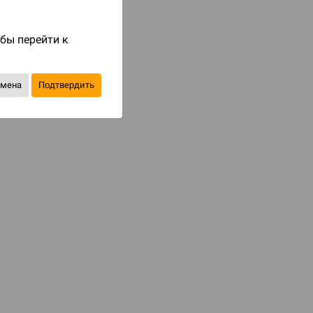
Код товара: 85816
1 490 ₽
обы перейти к
до 149
бонусов на следующие покупки
тмена
Подтвердить
Уведомить о наличии
В избранное