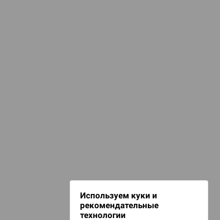
КАТЕГОРИИ
Карты
изайнерские колоды
d Монстры
емейные игры
игурки и сувениры
 Зомбицид:
НАШИ ПРОЕКТЫ
Hobby World
Игрокон
 Берсерк.
Warforge
в
Мир фантастики
Используем куки и
Берсерк
рекомендательные
CrowdRepublic
технологии