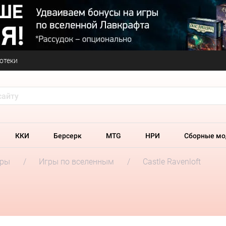
отеки
ККИ
Берсерк
MTG
НРИ
Сборные мо
гры
Игры по вселенным
Castle Ravenloft