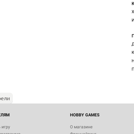
Х
И
Д
К
Н
П
рели
ЕЛЯМ
HOBBY GAMES
 игру
О магазине