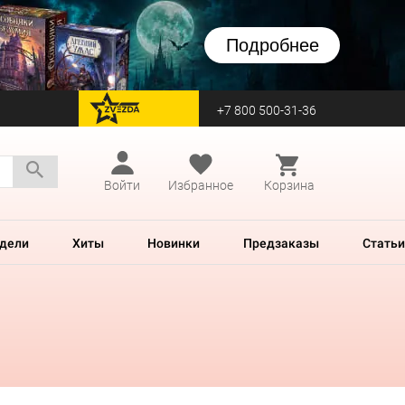
Подробнее
+7 800 500-31-36
перейти на Zvezda
Войти
Избранное
Корзина
дели
Хиты
Новинки
Предзаказы
Статьи