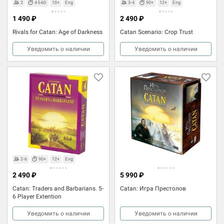
2
45-60
10+
Eng
3-4
90+
12+
Eng
1 490 ₽
2 490 ₽
Rivals for Catan: Age of Darkness
Catan Scenario: Crop Trust
Уведомить о наличии
Уведомить о наличии
2-6
90+
12+
Eng
2 490 ₽
5 990 ₽
Catan: Traders and Barbarians. 5-
Catan: Игра Престолов
6 Player Extention
Уведомить о наличии
Уведомить о наличии