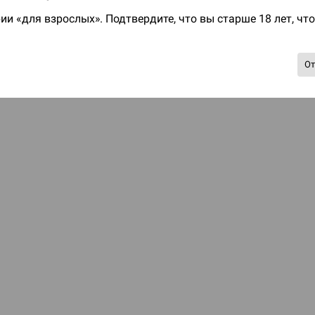
ии «для взрослых». Подтвердите, что вы старше 18 лет, чт
О
Настольная игра Hobby Worl
"Мир фантастики. Спецвыпус
Стругацкие"