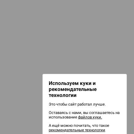
КАТЕГОРИИ
игурки и сувениры
d Звёздные
НАШИ ПРОЕКТЫ
Hobby World
Игрокон
d Сумерки
Warforge
: Грозовой
Мир фантастики
Используем куки и
Берсерк
рекомендательные
CrowdRepublic
технологии
Это чтобы сайт работал лучше.
Оставаясь с нами, вы соглашаетесь на
d Ужас
использование
файлов куки.
орой сезон
А ещё можно почитать, что такое
рекомендательные технологии