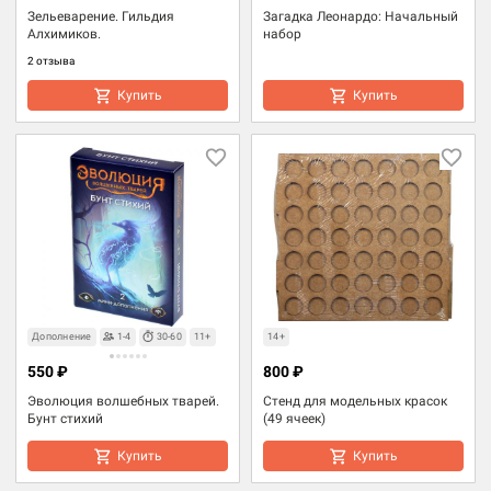
Зельеварение. Гильдия
Загадка Леонардо: Начальный
Алхимиков.
набор
2 отзыва
Купить
Купить
Дополнение
1-4
30-60
11+
14+
550 ₽
800 ₽
Эволюция волшебных тварей.
Стенд для модельных красок
Бунт стихий
(49 ячеек)
Купить
Купить