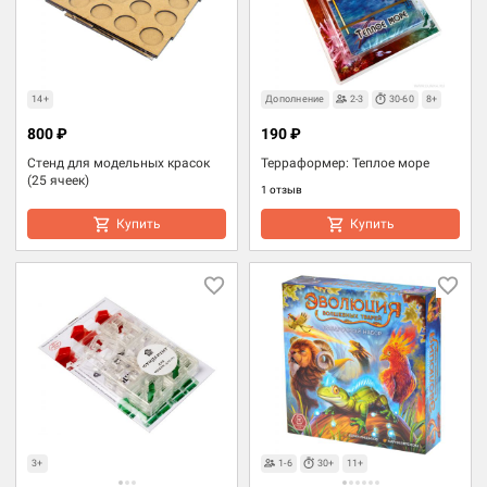
14+
Дополнение
2-3
30-60
8+
800 ₽
190 ₽
Стенд для модельных красок
Терраформер: Теплое море
(25 ячеек)
1 отзыв
Купить
Купить
3+
1-6
30+
11+