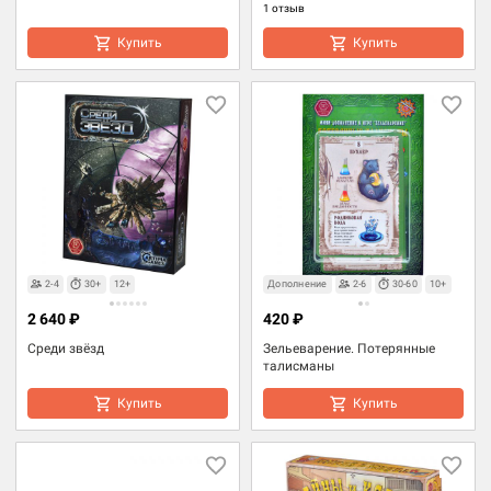
1 отзыв
Купить
Купить
2-4
30+
12+
Дополнение
2-6
30-60
10+
2 640 ₽
420 ₽
Среди звёзд
Зельеварение. Потерянные
талисманы
Купить
Купить