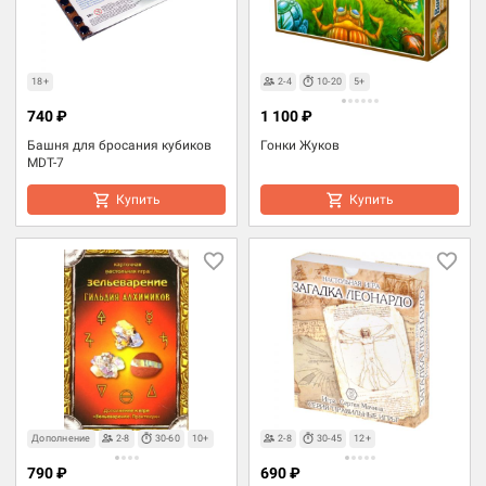
18+
2-4
10-20
5+
740 ₽
1 100 ₽
Башня для бросания кубиков
Гонки Жуков
MDT-7
Купить
Купить
Дополнение
2-8
30-60
10+
2-8
30-45
12+
790 ₽
690 ₽