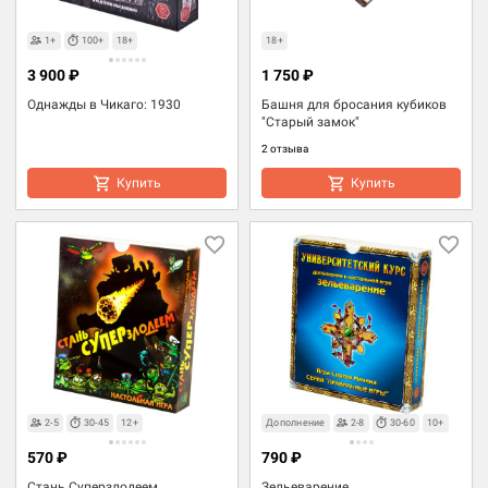
1+
100+
18+
18+
3 900 ₽
1 750 ₽
Однажды в Чикаго: 1930
Башня для бросания кубиков
"Старый замок"
2 отзыва
Купить
Купить
2-5
30-45
12+
Дополнение
2-8
30-60
10+
570 ₽
790 ₽
Стань Суперзлодеем
Зельеварение.