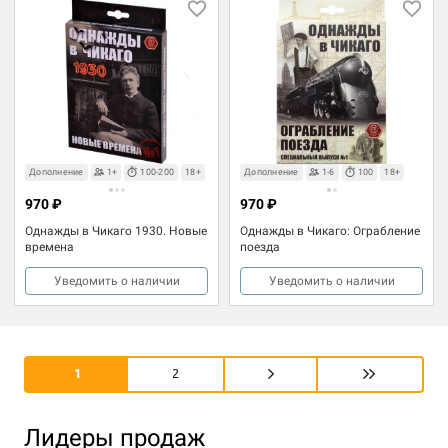
Дополнение
1+
100-200
18+
Дополнение
1-6
100
18+
970 ₽
970 ₽
Однажды в Чикаго 1930. Новые
Однажды в Чикаго: Ограбление
времена
поезда
Уведомить о наличии
Уведомить о наличии
1
2
Лидеры продаж