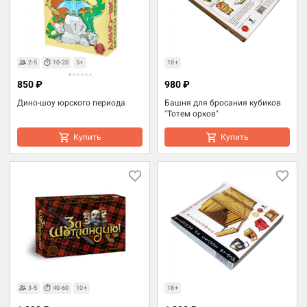
2-5
10-20
5+
18+
850 ₽
980 ₽
Дино-шоу юрского периода
Башня для бросания кубиков
"Тотем орков"
Купить
Купить
3-5
40-60
10+
18+