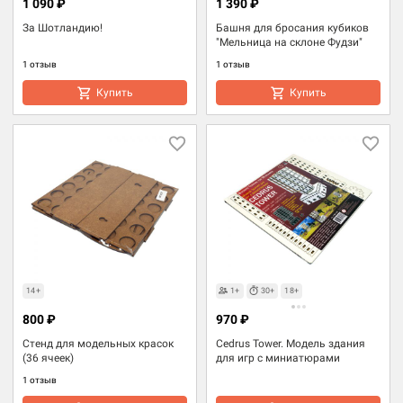
1 090 ₽
1 390 ₽
За Шотландию!
Башня для бросания кубиков
"Мельница на склоне Фудзи"
1 отзыв
1 отзыв
Купить
Купить
14+
1+
30+
18+
800 ₽
970 ₽
Стенд для модельных красок
Cedrus Tower. Модель здания
(36 ячеек)
для игр с миниатюрами
1 отзыв