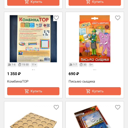
Купить
Купить
1-6
15-30
11+
1-7
30
5+
1 350 ₽
690 ₽
КомбинаТОР
Письмо сыщика
Купить
Купить