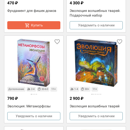
470 ₽
4 300 ₽
Фундамент для фишек домов
Эволюция волшебных тварей.
Подарочный набор
Купить
Уведомить о наличии
Дополнение
2-4
30-60
11+
1-4
30+
11+
790 ₽
2 900 ₽
Эволюция: Метаморфозы
Эволюция волшебных тварей
Уведомить о наличии
Уведомить о наличии