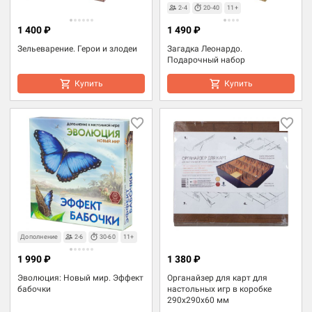
2-4
20-40
11+
1 400 ₽
1 490 ₽
Зельеварение. Герои и злодеи
Загадка Леонардо.
Подарочный набор
Купить
Купить
Дополнение
2-6
30-60
11+
1 990 ₽
1 380 ₽
Эволюция: Новый мир. Эффект
Органайзер для карт для
бабочки
настольных игр в коробке
290х290х60 мм