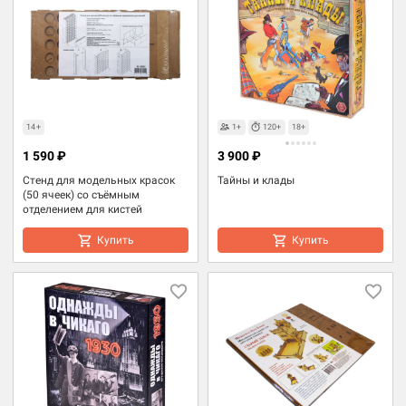
14+
1+
120+
18+
1 590 ₽
3 900 ₽
Стенд для модельных красок
Тайны и клады
(50 ячеек) со съёмным
отделением для кистей
Купить
Купить