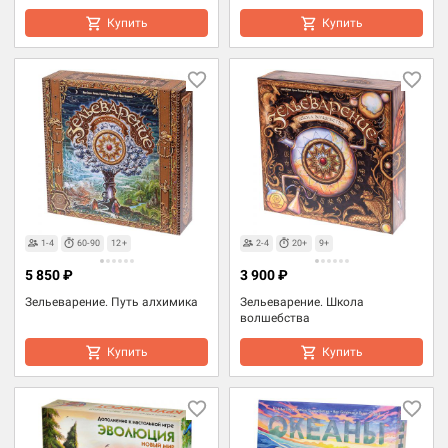
Купить
Купить
1-4
60-90
12+
2-4
20+
9+
5 850 ₽
3 900 ₽
Зельеварение. Путь алхимика
Зельеварение. Школа
волшебства
Купить
Купить