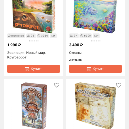
Дополнение
2-6
30-60
12+
2-4
60-90
12+
1 990 ₽
3 490 ₽
Эволюция: Новый мир.
Океаны
Круговорот
2 отзыва
Купить
Купить