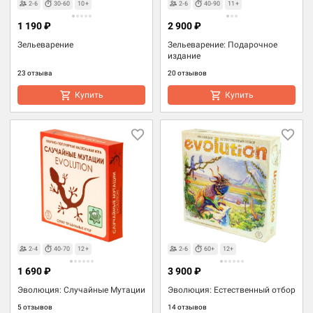
2-6
30-60
10+
2-6
40-90
11+
1 190 ₽
2 900 ₽
Зельеварение
Зельеварение: Подарочное
издание
23 отзыва
20 отзывов
Купить
Купить
2-4
40-70
12+
2-6
60+
12+
1 690 ₽
3 900 ₽
Эволюция: Случайные Мутации
Эволюция: Естественный отбор
5 отзывов
14 отзывов