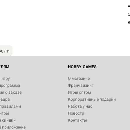
A
Настольная игра Hobby Worl
C
"Мир фантастики. Спецвыпус
Стругацкие"
R
1 490
рели
Настольная игра Hobby Worl
империи: Боевая тревога
799
ЕЛЯМ
HOBBY GAMES
 игру
О магазине
программа
Франчайзинг
Настольная игра Hobby Worl
я о заказе
Игры оптом
империи. Четвёртая редакция
овара
Корпоративные подарки
Рубеж
12 990
 правилами
Работа у нас
игры
Новости
з скидки
Контакты
е приложение