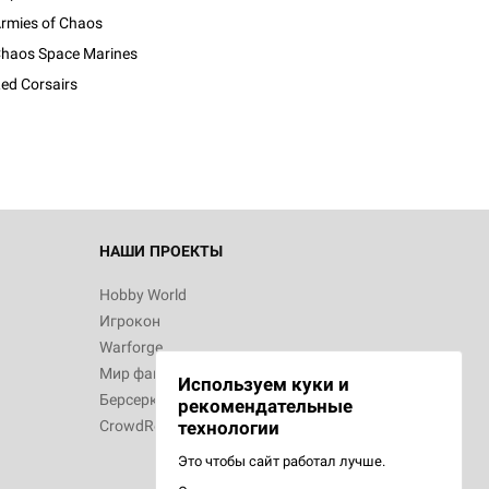
rmies of Chaos
d Журнал
haos Space Marines
к: Братья
ed Corsairs
d Звёздные
НАШИ ПРОЕКТЫ
Hobby World
Игрокон
d Сумерки
Warforge
: Грозовой
Мир фантастики
Используем куки и
Берсерк
рекомендательные
CrowdRepublic
технологии
Это чтобы сайт работал лучше.