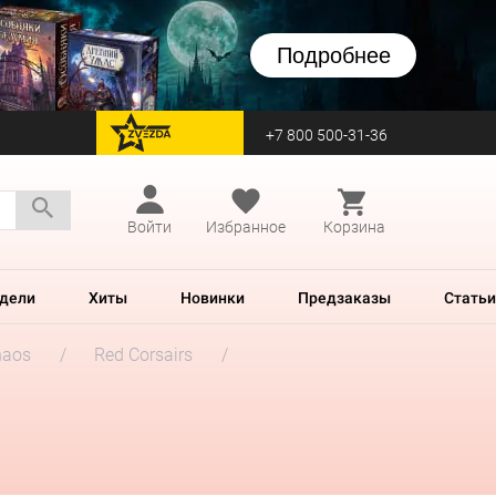
Подробнее
+7 800 500-31-36
перейти на Zvezda
Войти
Избранное
Корзина
дели
Хиты
Новинки
Предзаказы
Статьи
haos
Red Corsairs