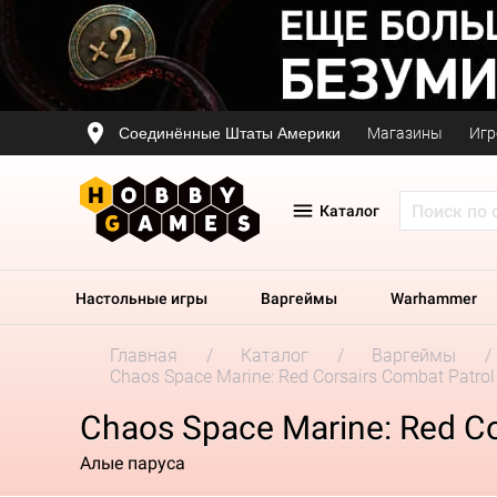
Соединённые Штаты Америки
Магазины
Игр
Каталог
Настольные игры
Варгеймы
Warhammer
Главная
Каталог
Варгеймы
Chaos Space Marine: Red Corsairs Combat Patrol
Chaos Space Marine: Red Co
Алые паруса