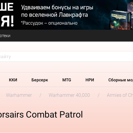
отеки
ККИ
Берсерк
MTG
НРИ
Сборные мо
Warhammer
Warhammer 40,000
Armies of C
rsairs Combat Patrol