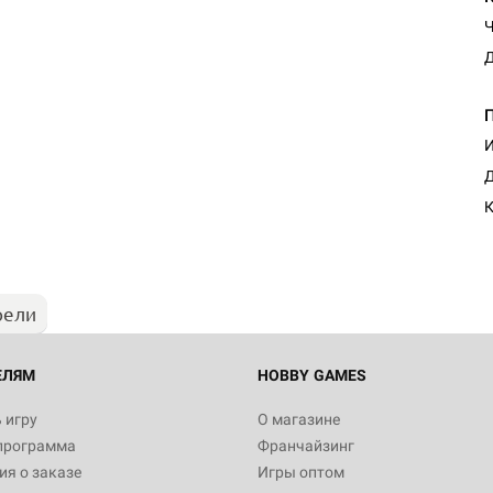
Д
И
Настольная игра Hobby Worl
Д
Египта
К
1 991
рели
Настольная игра Hobby World
Белая смерть
12 990
ЕЛЯМ
HOBBY GAMES
 игру
О магазине
программа
Франчайзинг
Настольная игра Hobby World
я о заказе
Игры оптом
Сердце роя. Дисплей бустеро