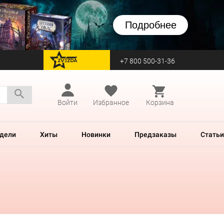
Подробнее
+7 800 500-31-36
перейти на Zvezda
Войти
Избранное
Корзина
дели
Хиты
Новинки
Предзаказы
Статьи