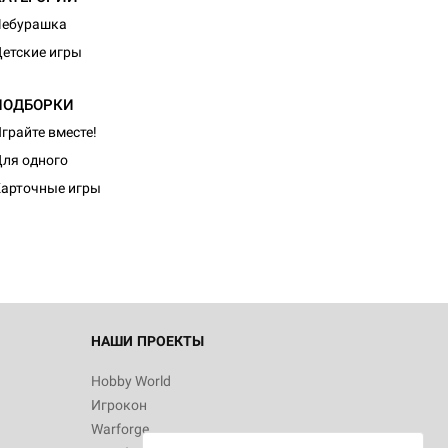
Чебурашка
етские игры
ПОДБОРКИ
грайте вместе!
d Монстры
ля одного
арточные игры
 Зомбицид:
НАШИ ПРОЕКТЫ
Hobby World
Игрокон
 Берсерк.
Warforge
в