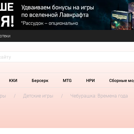
отеки
ККИ
Берсерк
MTG
НРИ
Сборные мо
гры
Детские игры
Чебурашка: Времена года