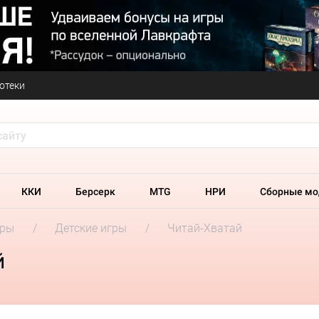
отеки
ККИ
Берсерк
MTG
НРИ
Сборные мо
гры
Детские игры
Читай-Хватай
й