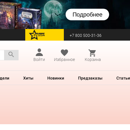
Подробнее
+7 800 500-31-36
перейти на Zvezda
Войти
Избранное
Корзина
дели
Хиты
Новинки
Предзаказы
Статьи