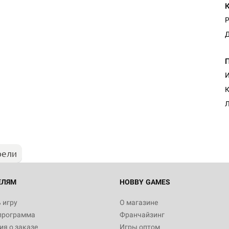
Р
Д
И
К
Л
рели
ЕЛЯМ
HOBBY GAMES
 игру
О магазине
программа
Франчайзинг
я о заказе
Игры оптом