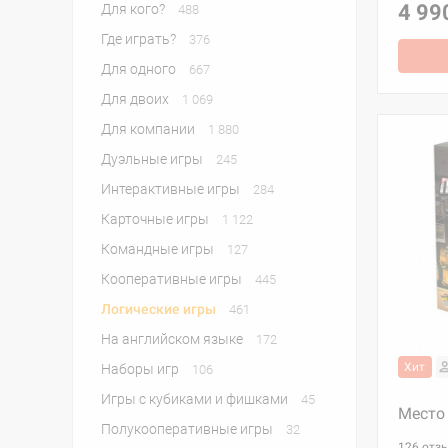
4 99
Для кого?
488
Где играть?
376
Для одного
667
Для двоих
1 069
Для компании
1 880
Дуэльные игры
245
Интерактивные игры
284
Карточные игры
1 122
Командные игры
127
Кооперативные игры
445
Логические игры
461
На английском языке
172
Хит
Наборы игр
106
Игры с кубиками и фишками
45
Место
Полукооперативные игры
32
126 отз