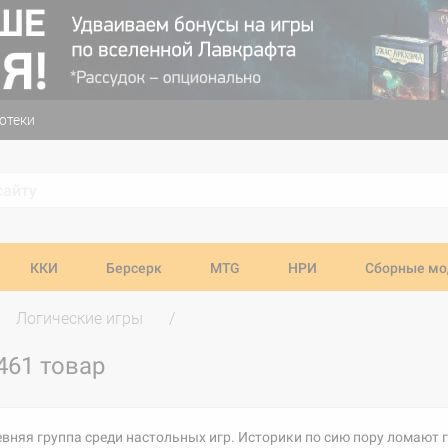
отеки
ККИ
Берсерк
MTG
НРИ
Сборные мо
Логические игры
461 товар
вняя группа среди настольных игр. Историки по сию пору ломают г