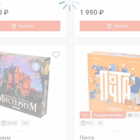
а
0 ₽
1 990 ₽
Купить
Купить
Хит
2-4
40-60
10+
45+
8+
риум
Почта