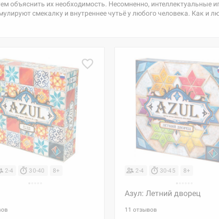
буем объяснить их необходимость. Несомненно, интеллектуальные 
ируют смекалку и внутреннее чутьё у любого человека. Как и люба
2-4
30-40
8+
2-4
30-45
8+
Азул: Летний дворец
вов
11 отзывов