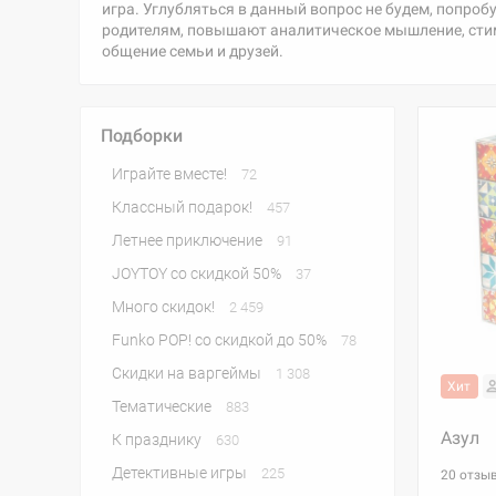
игра. Углубляться в данный вопрос не будем, попро
родителям, повышают аналитическое мышление, стимул
общение семьи и друзей.
Подборки
Играйте вместе!
72
Классный подарок!
457
Летнее приключение
91
JOYTOY со скидкой 50%
37
Много скидок!
2 459
Funko POP! со скидкой до 50%
78
Скидки на варгеймы
1 308
Хит
Тематические
883
Азул
К празднику
630
Детективные игры
225
20 отзы