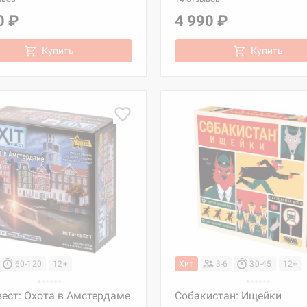
0 ₽
4 990 ₽
Купить
Купить
60-120
12+
Хит
3-6
30-45
12+
вест: Охота в Амстердаме
Собакистан: Ищейки