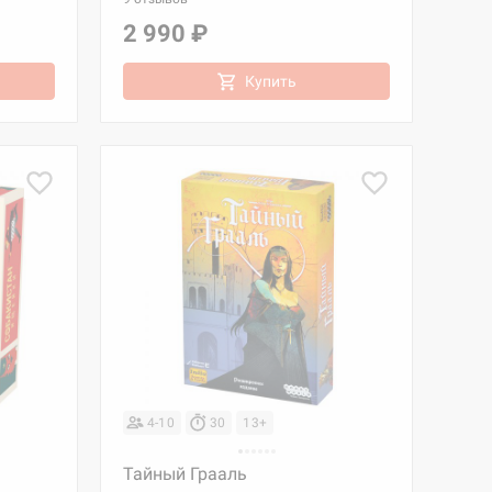
2 990 ₽
Купить
4-10
30
13+
Тайный Грааль