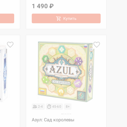
1 490 ₽
Купить
2-4
45-60
8+
Азул: Сад королевы