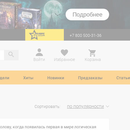
Подробнее
+7 800 500-31-36
перейти на Zvezda
Войти
Избранное
Корзина
дели
Хиты
Новинки
Предзаказы
Статьи
по популярности
Сортировать:
олову, когда появилась первая в мире логическая