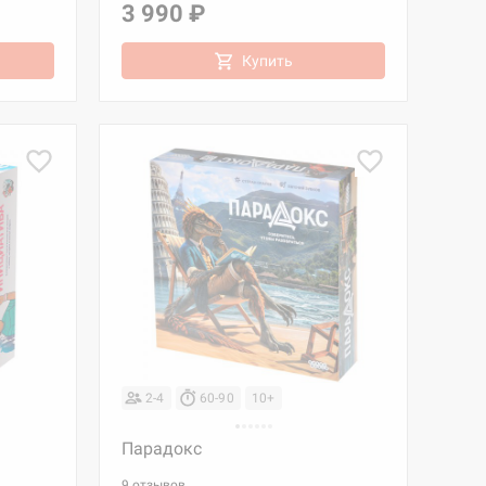
3 990 ₽
Купить
2-4
60-90
10+
Парадокс
9 отзывов