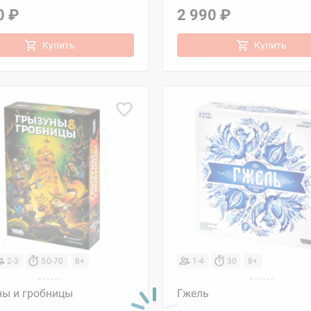
0 ₽
2 990 ₽
Купить
Купить
2-3
50-70
8+
1-4
30
8+
ны и гробницы
Гжель