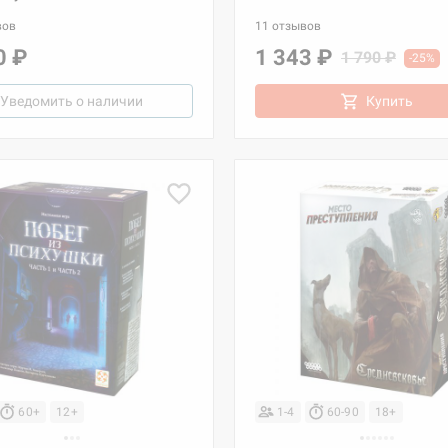
вов
11 отзывов
0 ₽
1 343 ₽
1 790 ₽
-25%
Уведомить о наличии
Купить
60+
12+
1-4
60-90
18+