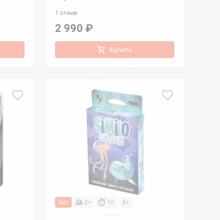
1 отзыв
2 990 ₽
Купить
Хит
2+
10
8+