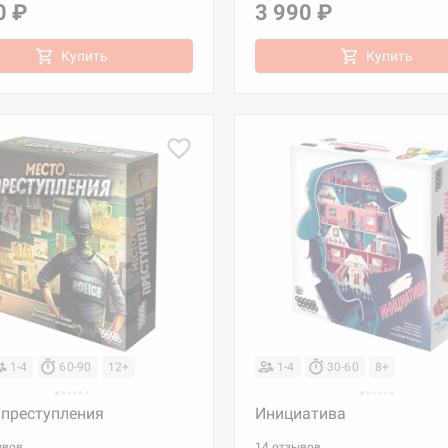
0 ₽
3 990 ₽
Купить
Купить
1-4
60-90
12+
1-4
30-60
8+
 преступления
Инициатива
ывов
14 отзывов