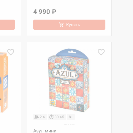
4 990 ₽
Купить
2-4
30-45
8+
Азул мини