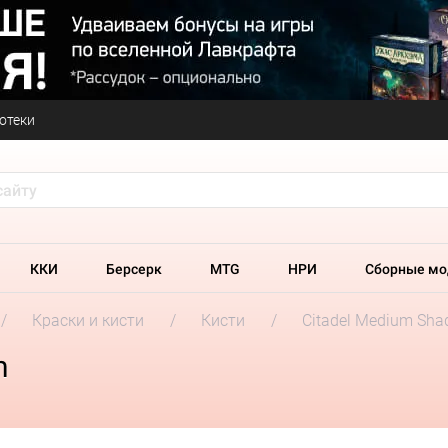
отеки
ККИ
Берсерк
MTG
НРИ
Сборные мо
Краски и кисти
Кисти
Citadel Medium Sha
h