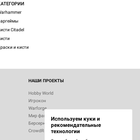
КАТЕГОРИИ
Warhammer
Варгеймы
исти Citadel
исти
раски и кисти
НАШИ ПРОЕКТЫ
Hobby World
Игрокон
Warforge
Мир фантастики
Используем куки и
Берсерк
рекомендательные
CrowdRepublic
технологии