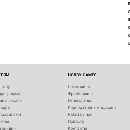
К
К
К
ЕЛЯМ
HOBBY GAMES
 игру
О магазине
программа
Франчайзинг
я о заказе
Игры оптом
овара
Корпоративные подарки
 правилами
Работа у нас
игры
Новости
з скидки
Контакты