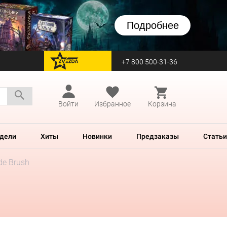
Подробнее
+7 800 500-31-36
перейти на Zvezda
Войти
Избранное
Корзина
дели
Хиты
Новинки
Предзаказы
Статьи
de Brush