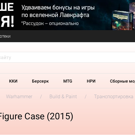
отеки
ККИ
Берсерк
MTG
НРИ
Сборные мо
Warhammer
Build & Paint
Транспортировка
Figure Case (2015)