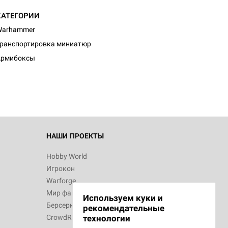
КАТЕГОРИИ
Warhammer
ранспортировка миниатюр
Армибоксы
НАШИ ПРОЕКТЫ
Hobby World
Игрокон
Warforge
Мир фантастики
Используем куки и
Берсерк
рекомендательные
CrowdRepublic
технологии