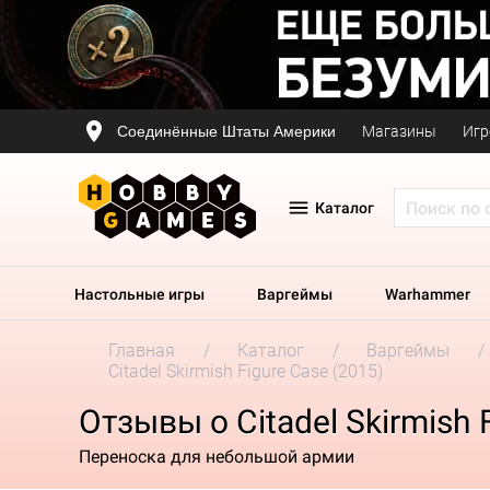
Соединённые Штаты Америки
Магазины
Игр
Каталог
Настольные игры
Варгеймы
Warhammer
Главная
Каталог
Варгеймы
Citadel Skirmish Figure Case (2015)
Отзывы о Citadel Skirmish 
Переноска для небольшой армии