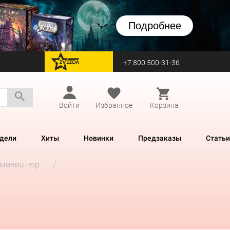
Подробнее
+7 800 500-31-36
перейти на Zvezda
Войти
Избранное
Корзина
дели
Хиты
Новинки
Предзаказы
Статьи
 миниатюр