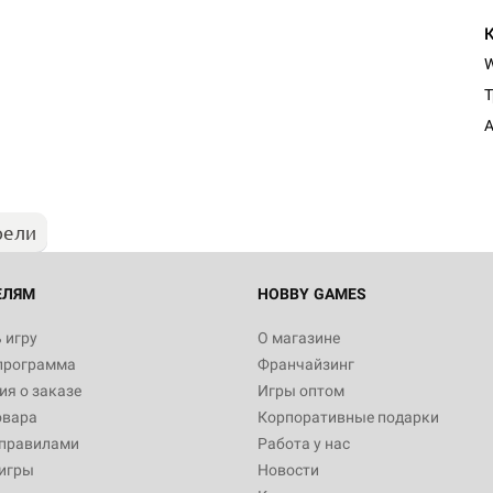
Т
рели
ЕЛЯМ
HOBBY GAMES
 игру
О магазине
программа
Франчайзинг
я о заказе
Игры оптом
овара
Корпоративные подарки
 правилами
Работа у нас
игры
Новости