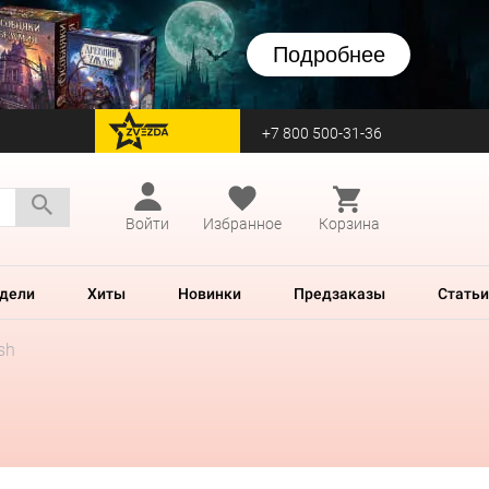
Подробнее
+7 800 500-31-36
перейти на Zvezda
Войти
Избранное
Корзина
дели
Хиты
Новинки
Предзаказы
Статьи
sh