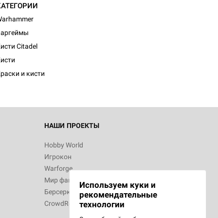
КАТЕГОРИИ
Warhammer
Варгеймы
исти Citadel
исти
раски и кисти
НАШИ ПРОЕКТЫ
Hobby World
Игрокон
Warforge
Мир фантастики
Используем куки и
Берсерк
рекомендательные
CrowdRepublic
технологии