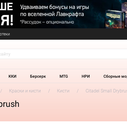
отеки
ККИ
Берсерк
MTG
НРИ
Сборные мо
Краски и кисти
Кисти
Citadel Small Drybru
brush