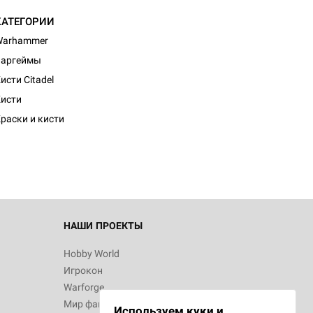
КАТЕГОРИИ
Warhammer
Варгеймы
исти Citadel
исти
раски и кисти
НАШИ ПРОЕКТЫ
Hobby World
Игрокон
Warforge
Мир фантастики
Используем куки и