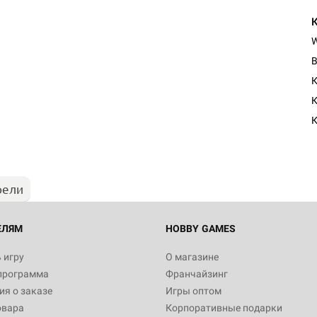
К
К
К
рели
ЕЛЯМ
HOBBY GAMES
 игру
О магазине
программа
Франчайзинг
я о заказе
Игры оптом
овара
Корпоративные подарки