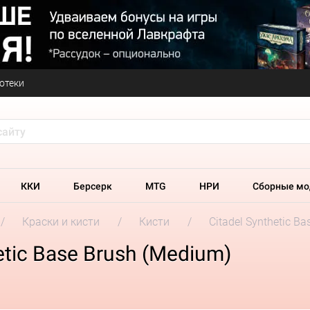
отеки
ККИ
Берсерк
MTG
НРИ
Сборные мо
Краски и кисти
Кисти
Citadel Synthetic B
etic Base Brush (Medium)