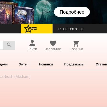
Подробнее
+7 800 500-31-36
перейти на Zvezda
Войти
Избранное
Корзина
дели
Хиты
Новинки
Предзаказы
Статьи
ase Brush (Medium)