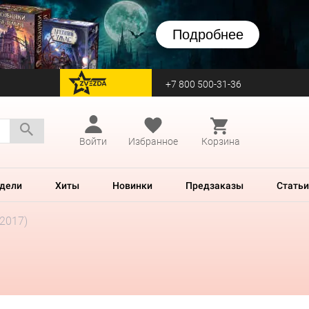
Подробнее
+7 800 500-31-36
перейти на Zvezda
Войти
Избранное
Корзина
дели
Хиты
Новинки
Предзаказы
Статьи
2017)