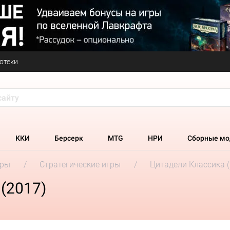
отеки
ККИ
Берсерк
MTG
НРИ
Сборные мо
гры
Стратегические игры
Цитадели Классика (
(2017)