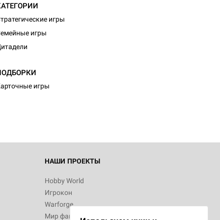
КАТЕГОРИИ
тратегические игры
емейные игры
итадели
d Монстры
ПОДБОРКИ
арточные игры
 Зомбицид:
НАШИ ПРОЕКТЫ
Hobby World
Игрокон
 Берсерк.
Warforge
в
Мир фантастики