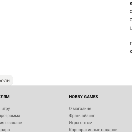
С
С
Ц
Настольная игра Hobby Worl
Египта
К
1 991
рели
Настольная игра Hobby World
Белая смерть
12 990
ЕЛЯМ
HOBBY GAMES
 игру
О магазине
программа
Франчайзинг
Настольная игра Hobby World
я о заказе
Игры оптом
Сердце роя. Дисплей бустеро
овара
Корпоративные подарки