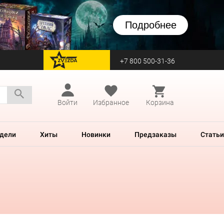
Подробнее
+7 800 500-31-36
перейти на Zvezda
Войти
Избранное
Корзина
дели
Хиты
Новинки
Предзаказы
Статьи