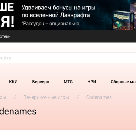
отеки
ККИ
Берсерк
MTG
НРИ
Сборные мо
гры
Вечериночные игры
Codenames
odenames