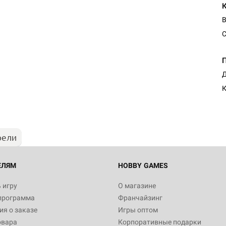
В
C
Д
рели
ЕЛЯМ
HOBBY GAMES
 игру
О магазине
программа
Франчайзинг
я о заказе
Игры оптом
овара
Корпоративные подарки