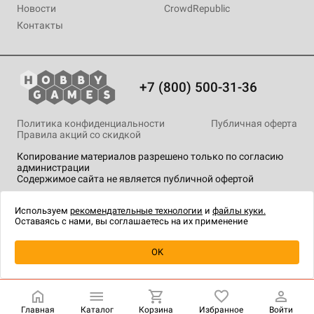
Новости
CrowdRepublic
Контакты
+7 (800) 500-31-36
Политика конфиденциальности
Публичная оферта
Правила акций со скидкой
Копирование материалов разрешено только по согласию
администрации
Содержимое сайта не является публичной офертой
На сайте Hobby Games применяются
рекомендательные
технологии
.
Используем
рекомендательные технологии
и
файлы куки.
Оставаясь с нами, вы соглашаетесь на их применение
Уведомить о наличии
OK
Главная
Каталог
Корзина
Избранное
Войти