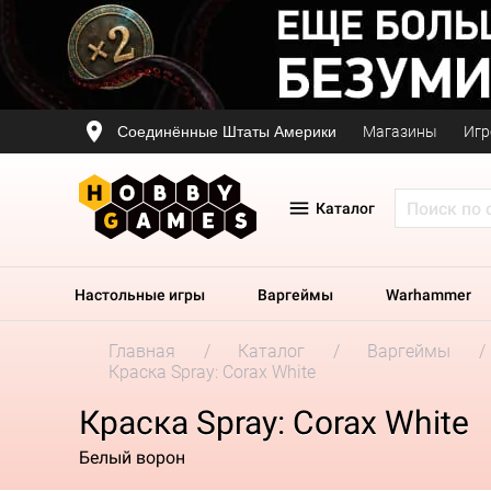
Соединённые Штаты Америки
Магазины
Игр
Каталог
Настольные игры
Варгеймы
Warhammer
Главная
Каталог
Варгеймы
Краска Spray: Corax White
Краска Spray: Corax White
Белый ворон