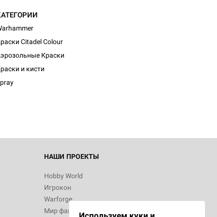
КАТЕГОРИИ
Warhammer
раски Citadel Colour
эрозольные Краски
раски и кисти
pray
НАШИ ПРОЕКТЫ
Hobby World
Игрокон
Warforge
Мир фантастики
Используем куки и