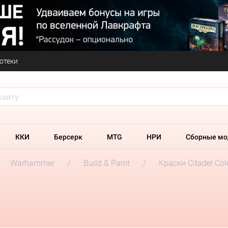
отеки
ККИ
Берсерк
MTG
НРИ
Сборные мо
Warhammer
Build & Paint
Краски Citadel Col