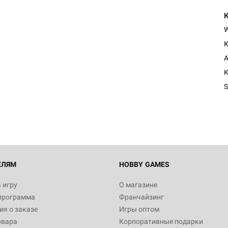
К
А
К
S
ЕЛЯМ
HOBBY GAMES
 игру
О магазине
программа
Франчайзинг
я о заказе
Игры оптом
овара
Корпоративные подарки