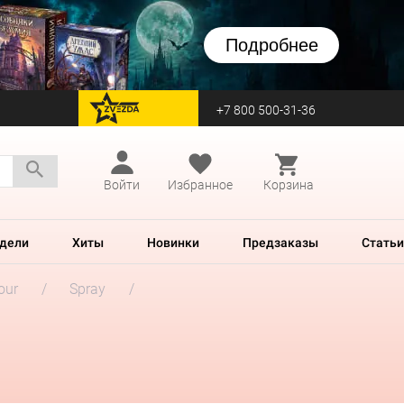
Подробнее
+7 800 500-31-36
перейти на Zvezda
Войти
Избранное
Корзина
дели
Хиты
Новинки
Предзаказы
Статьи
our
Spray