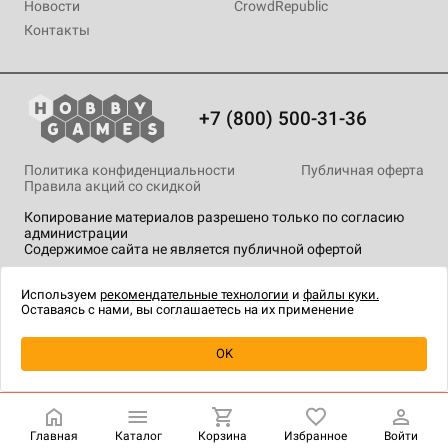
Новости
CrowdRepublic
Контакты
+7 (800) 500-31-36
Политика конфиденциальности
Публичная оферта
Правила акций со скидкой
Копирование материалов разрешено только по согласию
администрации
Содержимое сайта не является публичной офертой
На сайте Hobby Games применяются
рекомендательные
технологии
.
Используем
рекомендательные технологии
и
файлы куки.
Оставаясь с нами, вы соглашаетесь на их применение
Уведомить о наличии
OK
Главная
Каталог
Корзина
Избранное
Войти