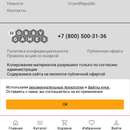
Новости
CrowdRepublic
Контакты
+7 (800) 500-31-36
Политика конфиденциальности
Публичная оферта
Правила акций со скидкой
Копирование материалов разрешено только по согласию
администрации
Содержимое сайта не является публичной офертой
На сайте Hobby Games применяются
рекомендательные
технологии
.
Используем
рекомендательные технологии
и
файлы куки.
Оставаясь с нами, вы соглашаетесь на их применение
Уведомить о наличии
OK
Главная
Каталог
Корзина
Избранное
Войти