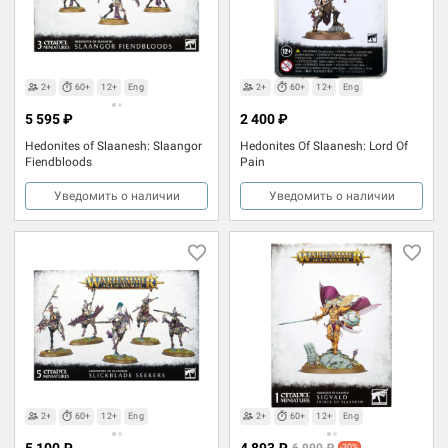
2+
60+
12+
Eng
2+
60+
12+
Eng
5 595 ₽
2 400 ₽
Hedonites of Slaanesh: Slaangor
Hedonites Of Slaanesh: Lord Of
Fiendbloods
Pain
Уведомить о наличии
Уведомить о наличии
2+
60+
12+
Eng
2+
60+
12+
Eng
5 100 ₽
4 893 ₽
6 990 ₽
-30%