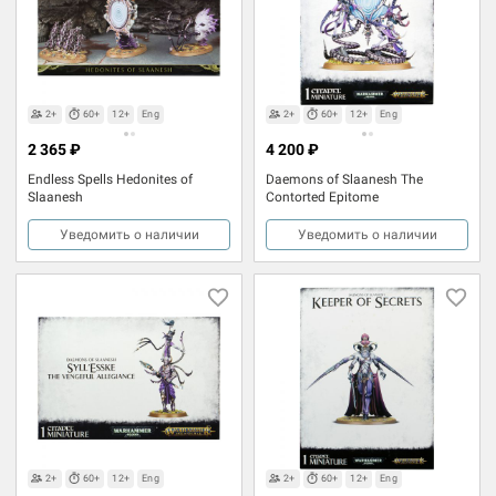
2+
60+
12+
Eng
2+
60+
12+
Eng
2 365 ₽
4 200 ₽
Endless Spells Hedonites of
Daemons of Slaanesh The
Slaanesh
Contorted Epitome
Уведомить о наличии
Уведомить о наличии
2+
60+
12+
Eng
2+
60+
12+
Eng