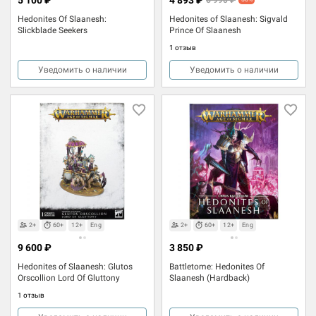
Hedonites Of Slaanesh:
Hedonites of Slaanesh: Sigvald
Slickblade Seekers
Prince Of Slaanesh
1 отзыв
Уведомить о наличии
Уведомить о наличии
2+
60+
12+
Eng
2+
60+
12+
Eng
9 600 ₽
3 850 ₽
Hedonites of Slaanesh: Glutos
Battletome: Hedonites Of
Orscollion Lord Of Gluttony
Slaanesh (Hardback)
1 отзыв