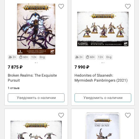
2+
60+
12+
Eng
2+
60+
12+
Eng
7 875 ₽
7 990 ₽
Broken Realms: The Exquisite
Hedonites of Slaanesh:
Pursuit
Myrmidesh Painbringers (2021)
1 отзыв
Уведомить о наличии
Уведомить о наличии