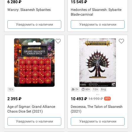
6 280 ₽
15 545 ₽
Warcry: Slaanesh Sybarites
Hedonites of Slaanesh: Sybarite
Blade-carnival
Уведомить о наличии
Уведомить о наличии
12+
2+
60+
12+
Eng
2 395 ₽
10 493 ₽
14 990 ₽
-30%
Age of Sigmar: Grand Alliance
Dexcessa, The Talon of Slaanesh
Chaos Dice Set (2021)
(2021)
Уведомить о наличии
Уведомить о наличии