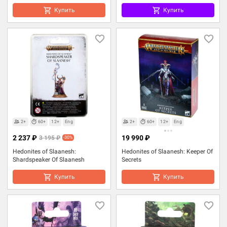
Купить
Купить
2+
60+
12+
Eng
2+
60+
12+
Eng
2 237 ₽
19 990 ₽
3 195 ₽
-30%
Hedonites of Slaanesh:
Hedonites of Slaanesh: Keeper Of
Shardspeaker Of Slaanesh
Secrets
Купить
Купить