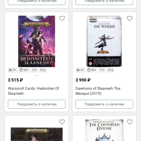
Уведомить о наличии
Уведомить о наличии
2+
60+
12+
Eng
2+
60+
12+
Eng
3 515 ₽
3 990 ₽
Warscroll Cards: Hedonites Of
Daemons of Slaanesh The
Slaanesh
Masque (2019)
Уведомить о наличии
Уведомить о наличии