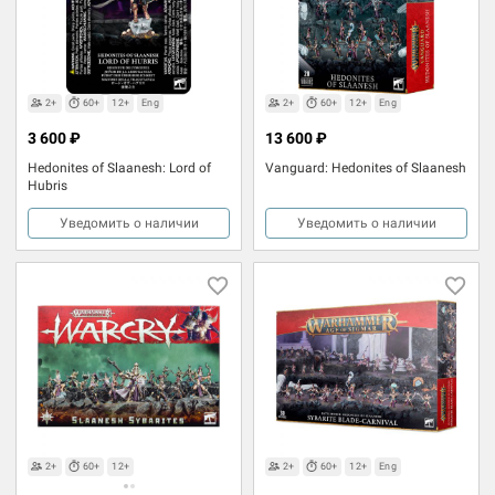
2+
60+
12+
Eng
2+
60+
12+
Eng
3 600 ₽
13 600 ₽
Hedonites of Slaanesh: Lord of
Vanguard: Hedonites of Slaanesh
Hubris
Уведомить о наличии
Уведомить о наличии
2+
60+
12+
2+
60+
12+
Eng