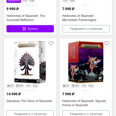
Предзаказ
12+
Eng
12+
Eng
9 990 ₽
7 990 ₽
Hedonites of Slaanesh: The
Hedonites of Slaanesh:
Accursed Reflection
Myrmidesh Painbringers
Купить
Уведомить о наличии
2+
60+
12+
Eng
2+
60+
12+
Eng
14 990 ₽
7 990 ₽
Dexcessa, The Talon of Slaanesh
Hedonites of Slaanesh: Sigvald,
Prince of Slaanesh
Уведомить о наличии
Уведомить о наличии