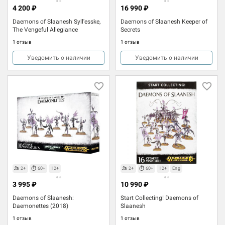
4 200 ₽
16 990 ₽
Daemons of Slaanesh Syll'esske,
Daemons of Slaanesh Keeper of
The Vengeful Allegiance
Secrets
1 отзыв
1 отзыв
Уведомить о наличии
Уведомить о наличии
2+
60+
12+
2+
60+
12+
Eng
3 995 ₽
10 990 ₽
Daemons of Slaanesh:
Start Collecting! Daemons of
Daemonettes (2018)
Slaanesh
1 отзыв
1 отзыв