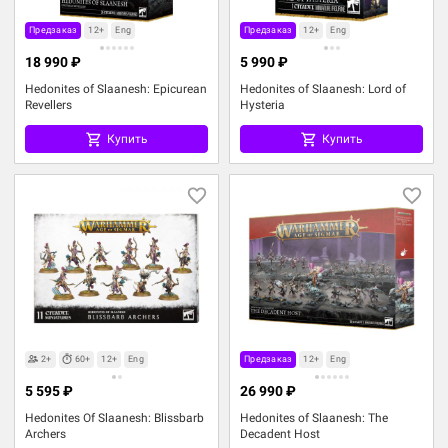
Предзаказ
12+
Eng
Предзаказ
12+
Eng
18 990 ₽
5 990 ₽
Hedonites of Slaanesh: Epicurean
Hedonites of Slaanesh: Lord of
Revellers
Hysteria
Купить
Купить
2+
60+
12+
Eng
Предзаказ
12+
Eng
5 595 ₽
26 990 ₽
Hedonites Of Slaanesh: Blissbarb
Hedonites of Slaanesh: The
Archers
Decadent Host