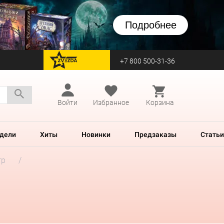
Подробнее
+7 800 500-31-36
перейти на Zvezda
Войти
Избранное
Корзина
дели
Хиты
Новинки
Предзаказы
Статьи
гр