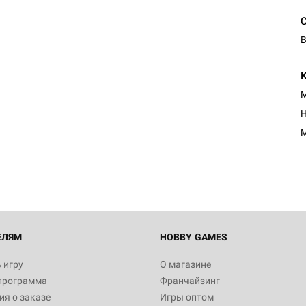
В
М
Настольная игра Hobby Worl
Н
"Мир фантастики. Спецвыпус
Стругацкие"
М
1 490
Настольная игра Hobby Worl
империи: Боевая тревога
799
ЕЛЯМ
HOBBY GAMES
 игру
О магазине
программа
Франчайзинг
Настольная игра Hobby Worl
я о заказе
Игры оптом
империи. Четвёртая редакция