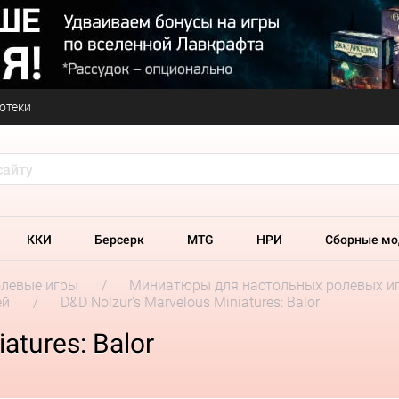
отеки
ККИ
Берсерк
MTG
НРИ
Сборные мо
олевые игры
Миниатюры для настольных ролевых и
ей
D&D Nolzur's Marvelous Miniatures: Balor
atures: Balor