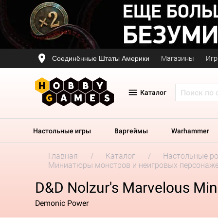
Соединённые Штаты Америки
Магазины
Игр
Каталог
Настольные игры
Варгеймы
Warhammer
Главная
Каталог
Настольные р
Миниатюры монстров и неигровых персонаж
D&D Nolzur's Marvelous Mini
Demonic Power