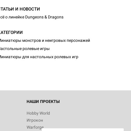
СТАТЬИ И НОВОСТИ
сё о линейке Dungeons & Dragons
КАТЕГОРИИ
иниатюры монстров и неигровых персонажей
d Журнал
астольные ролевые игры
к: Братья
иниатюры для настольных ролевых игр
d Звёздные
НАШИ ПРОЕКТЫ
Hobby World
Игрокон
d Сумерки
Warforge
: Грозовой