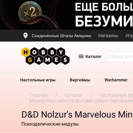
Соединённые Штаты Америки
Магазины
Игр
Каталог
Настольные игры
Варгеймы
Warhammer
Главная
Каталог
Настольные р
Миниатюры монстров и неигровых персонаж
D&D Nolzur's Marvelous Min
Психоделические медузы