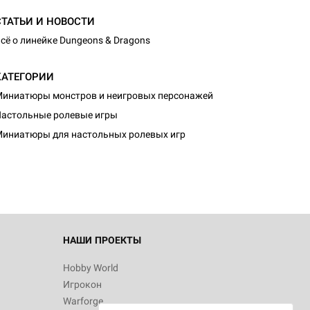
СТАТЬИ И НОВОСТИ
сё о линейке Dungeons & Dragons
КАТЕГОРИИ
иниатюры монстров и неигровых персонажей
d Журнал
астольные ролевые игры
к: Братья
иниатюры для настольных ролевых игр
d Звёздные
НАШИ ПРОЕКТЫ
Hobby World
Игрокон
d Сумерки
Warforge
: Грозовой