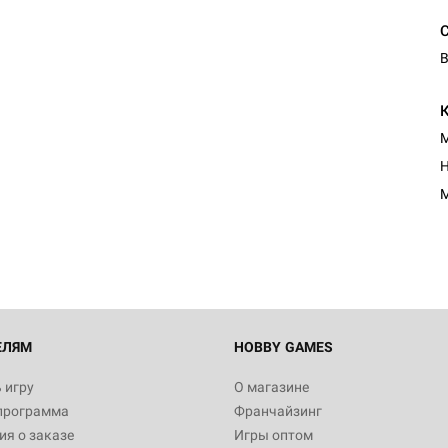
В
М
Настольная игра Hobby Worl
Н
"Мир фантастики. Спецвыпус
Стругацкие"
М
1 490
Настольная игра Hobby Worl
империи: Боевая тревога
799
ЕЛЯМ
HOBBY GAMES
 игру
О магазине
программа
Франчайзинг
Настольная игра Hobby Worl
я о заказе
Игры оптом
империи. Четвёртая редакция