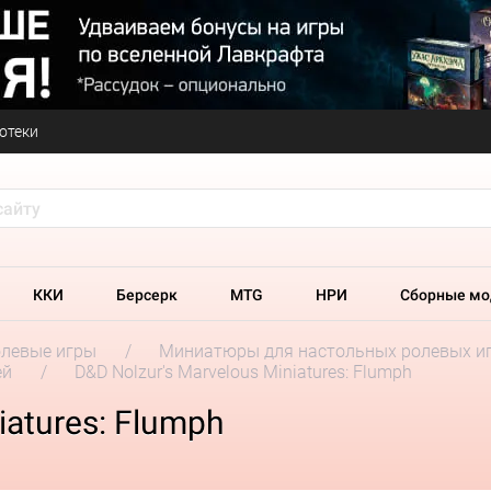
отеки
ККИ
Берсерк
MTG
НРИ
Сборные мо
олевые игры
Миниатюры для настольных ролевых и
ей
D&D Nolzur's Marvelous Miniatures: Flumph
iatures: Flumph