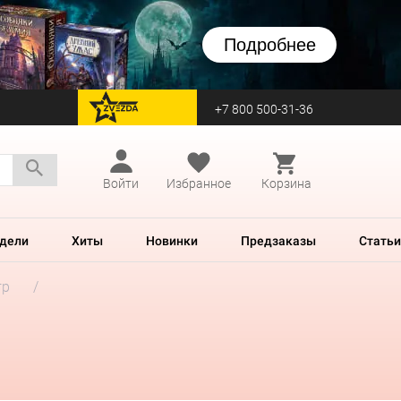
Подробнее
+7 800 500-31-36
перейти на Zvezda
Войти
Избранное
Корзина
дели
Хиты
Новинки
Предзаказы
Статьи
гр