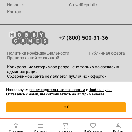
Новости
CrowdRepublic
Контакты
+7 (800) 500-31-36
Политика конфиденциальности
Публичная оферта
Правила акций со скидкой
Копирование материалов разрешено только по согласию
администрации
Содержимое сайта не является публичной офертой
На сайте Hobby Games применяются
рекомендательные
технологии
.
Используем
рекомендательные технологии
и
файлы куки.
Оставаясь с нами, вы соглашаетесь на их применение
Уведомить о наличии
OK
Главная
Каталог
Корзина
Избранное
Войти