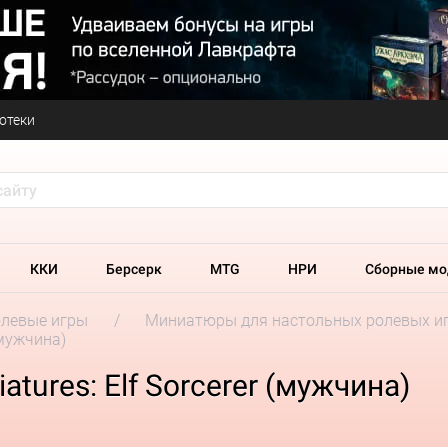
отеки
ККИ
Берсерк
MTG
НРИ
Сборные мо
олевые игры
Миниатюры для настольных ролевых и
 (мужчина)
atures: Elf Sorcerer (мужчина)