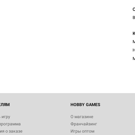
В
М
Настольная игра Hobby Worl
Н
"Мир фантастики. Спецвыпус
Стругацкие"
М
1 490
Настольная игра Hobby Worl
империи: Боевая тревога
799
ЕЛЯМ
HOBBY GAMES
 игру
О магазине
программа
Франчайзинг
Настольная игра Hobby Worl
я о заказе
Игры оптом
империи. Четвёртая редакция