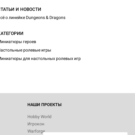
СТАТЬИ И НОВОСТИ
сё о линейке Dungeons & Dragons
КАТЕГОРИИ
иниатюры героев
d Журнал
астольные ролевые игры
к: Братья
иниатюры для настольных ролевых игр
d Звёздные
НАШИ ПРОЕКТЫ
Hobby World
Игрокон
d Сумерки
Warforge
: Грозовой