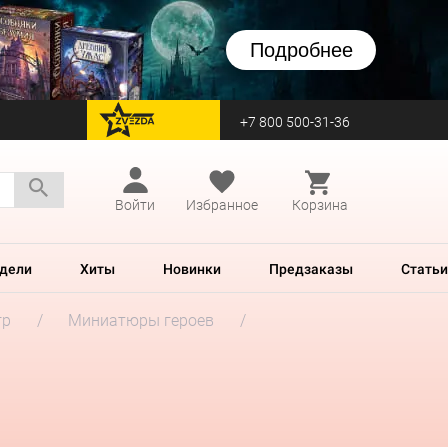
Подробнее
+7 800 500-31-36
перейти на Zvezda
Войти
Избранное
Корзина
дели
Хиты
Новинки
Предзаказы
Статьи
гр
Миниатюры героев