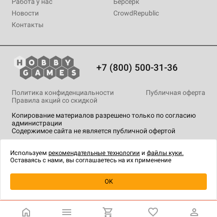
Работа у нас
Берсерк
Новости
CrowdRepublic
Контакты
+7 (800) 500-31-36
Политика конфиденциальности
Публичная оферта
Правила акций со скидкой
Копирование материалов разрешено только по согласию
администрации
Содержимое сайта не является публичной офертой
На сайте Hobby Games применяются
рекомендательные
технологии
.
Используем
рекомендательные технологии
и
файлы куки.
Оставаясь с нами, вы соглашаетесь на их применение
Уведомить о наличии
OK