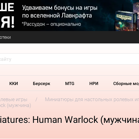
отеки
ККИ
Берсерк
MTG
НРИ
Сборные мо
олевые игры
Миниатюры для настольных ролевых и
ock (мужчина)
niatures: Human Warlock (мужчин