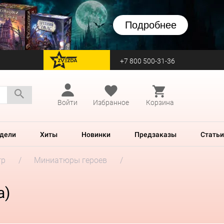
Подробнее
+7 800 500-31-36
перейти на Zvezda
Войти
Избранное
Корзина
дели
Хиты
Новинки
Предзаказы
Статьи
гр
Миниатюры героев
а)