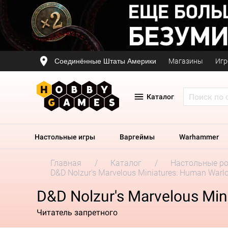
Соединённые Штаты Америки
Магазины
Игр
Каталог
Настольные игры
Варгеймы
Warhammer
Главная
Каталог
Настольные р
D&D Nolzur's Marvelous Miniatures: Human Warl
D&D Nolzur's Marvelous Mi
Читатель запретного