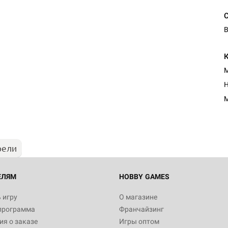
В
М
Н
М
рели
ЕЛЯМ
HOBBY GAMES
 игру
О магазине
программа
Франчайзинг
я о заказе
Игры оптом