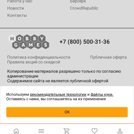
Работа у нас
Берсерк
Новости
CrowdRepublic
Контакты
+7 (800) 500-31-36
Политика конфиденциальности
Публичная оферта
Правила акций со скидкой
Копирование материалов разрешено только по согласию
администрации
Содержимое сайта не является публичной офертой
На сайте Hobby Games применяются
рекомендательные
технологии
.
Используем
рекомендательные технологии
и
файлы куки.
Оставаясь с нами, вы соглашаетесь на их применение
Уведомить о наличии
OK