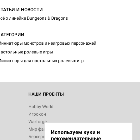
СТАТЬИ И НОВОСТИ
сё о линейке Dungeons & Dragons
КАТЕГОРИИ
d Монстры
иниатюры монстров и неигровых персонажей
астольные ролевые игры
иниатюры для настольных ролевых игр
 Зомбицид:
НАШИ ПРОЕКТЫ
Hobby World
Игрокон
 Берсерк.
Warforge
в
Мир фантастики
Используем куки и
Берсерк
рекомендательные