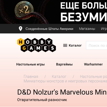
Соединённые Штаты Америки
Магазины
Игр
Каталог
Настольные игры
Варгеймы
Warhammer
Главная
Каталог
Настольные р
Миниатюры монстров и неигровых персонаж
D&D Nolzur's Marvelous Mini
Отвратительный разносчик