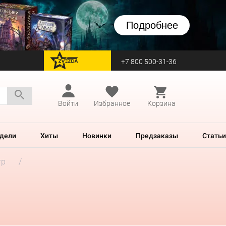
Подробнее
+7 800 500-31-36
перейти на Zvezda
Войти
Избранное
Корзина
дели
Хиты
Новинки
Предзаказы
Статьи
гр