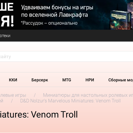
отеки
ККИ
Берсерк
MTG
НРИ
Сборные мо
олевые игры
Миниатюры для настольных ролевых и
ей
D&D Nolzur's Marvelous Miniatures: Venom Troll
atures: Venom Troll