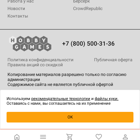
Работа у нас
Берсерк
Новости
CrowdRepublic
Контакты
+7 (800) 500-31-36
Политика конфиденциальности
Публичная оферта
Правила акций со скидкой
Копирование материалов разрешено только по согласию
администрации
Содержимое сайта не является публичной офертой
На сайте Hobby Games применяются
рекомендательные
технологии
.
Используем
рекомендательные технологии
и
файлы куки.
Оставаясь с нами, вы соглашаетесь на их применение
Уведомить о наличии
OK