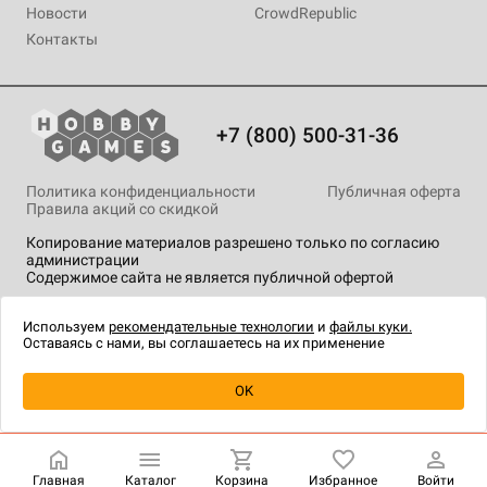
Новости
CrowdRepublic
Контакты
+7 (800) 500-31-36
Политика конфиденциальности
Публичная оферта
Правила акций со скидкой
Копирование материалов разрешено только по согласию
администрации
Содержимое сайта не является публичной офертой
На сайте Hobby Games применяются
рекомендательные
технологии
.
Используем
рекомендательные технологии
и
файлы куки.
Оставаясь с нами, вы соглашаетесь на их применение
OK
Купить
| 7 990 ₽
Главная
Каталог
Корзина
Избранное
Войти