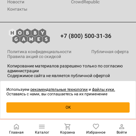
Новости
CrowdRepublic
Контакты
+7 (800) 500-31-36
Политика конфиденциальности
Публичная оферта
Правила акций со скидкой
Копирование материалов разрешено только по согласию
администрации
Содержимое сайта не является публичной офертой
На сайте Hobby Games применяются
рекомендательные
технологии
.
Используем
рекомендательные технологии
и
файлы куки.
Оставаясь с нами, вы соглашаетесь на их применение
Уведомить о наличии
OK
Главная
Каталог
Корзина
Избранное
Войти