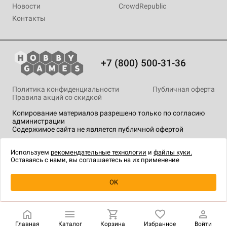
Новости
CrowdRepublic
Контакты
+7 (800) 500-31-36
Политика конфиденциальности
Публичная оферта
Правила акций со скидкой
Копирование материалов разрешено только по согласию
администрации
Содержимое сайта не является публичной офертой
На сайте Hobby Games применяются
рекомендательные
технологии
.
Используем
рекомендательные технологии
и
файлы куки.
Оставаясь с нами, вы соглашаетесь на их применение
Уведомить о наличии
OK
Главная
Каталог
Корзина
Избранное
Войти