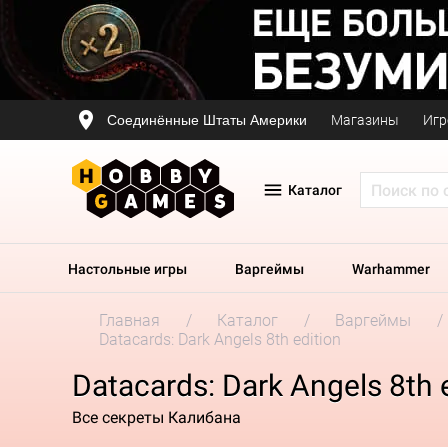
Соединённые Штаты Америки
Магазины
Игр
Каталог
Настольные игры
Варгеймы
Warhammer
Главная
Каталог
Варгеймы
Datacards: Dark Angels 8th edition
Datacards: Dark Angels 8th 
Все секреты Калибана