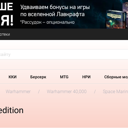
отеки
ККИ
Берсерк
MTG
НРИ
Сборные мо
Warhammer
Warhammer 40,000
Space Marin
edition