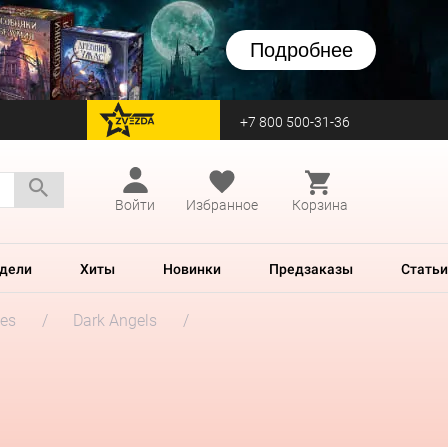
Подробнее
+7 800 500-31-36
перейти на Zvezda
Войти
Избранное
Корзина
дели
Хиты
Новинки
Предзаказы
Статьи
es
Dark Angels