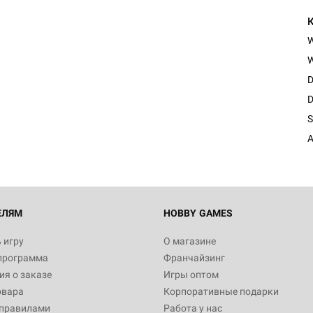
W
D
D
S
A
ЕЛЯМ
HOBBY GAMES
 игру
О магазине
программа
Франчайзинг
я о заказе
Игры оптом
овара
Корпоративные подарки
 правилами
Работа у нас