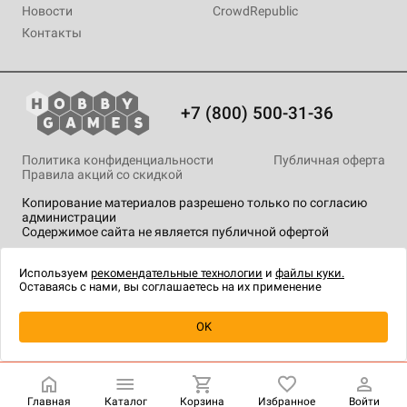
Новости
CrowdRepublic
Контакты
+7 (800) 500-31-36
Политика конфиденциальности
Публичная оферта
Правила акций со скидкой
Копирование материалов разрешено только по согласию
администрации
Содержимое сайта не является публичной офертой
На сайте Hobby Games применяются
рекомендательные
технологии
.
Используем
рекомендательные технологии
и
файлы куки.
Оставаясь с нами, вы соглашаетесь на их применение
Уведомить о наличии
OK
Главная
Каталог
Корзина
Избранное
Войти