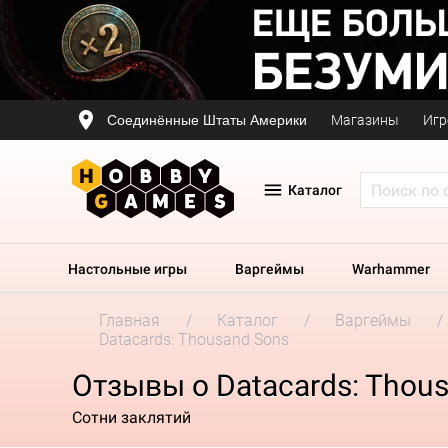
Соединённые Штаты Америки
Магазины
Игр
Каталог
Настольные игры
Варгеймы
Warhammer
Главная
Каталог
Варгеймы
Datacards: Thousand Sons
Отзывы о Datacards: Thou
Сотни заклятий