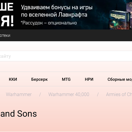
отеки
ККИ
Берсерк
MTG
НРИ
Сборные мо
Warhammer
Warhammer 40,000
Armies of C
sand Sons