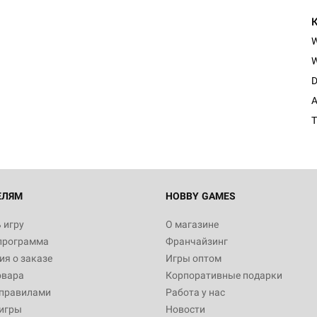
W
D
A
T
ЕЛЯМ
HOBBY GAMES
 игру
О магазине
программа
Франчайзинг
я о заказе
Игры оптом
овара
Корпоративные подарки
 правилами
Работа у нас
игры
Новости