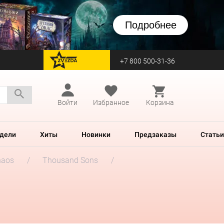
Подробнее
+7 800 500-31-36
перейти на Zvezda
Войти
Избранное
Корзина
дели
Хиты
Новинки
Предзаказы
Статьи
haos
Thousand Sons